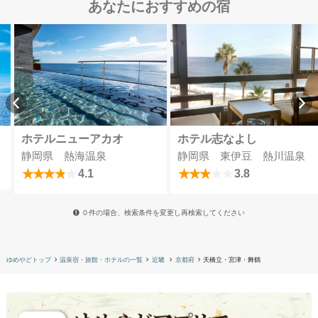
あなたにおすすめの宿
ホテルニューアカオ
ホテル志なよし
静岡県 熱海温泉
静岡県 東伊豆 熱川温泉
4.1
3.8
０件の場合、検索条件を変更し再検索してください
ゆめやどトップ
温泉宿・旅館・ホテルの一覧
近畿
京都府
天橋立・宮津・舞鶴