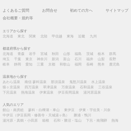
よくあるご質問
お問合せ
初めての方へ
サイトマップ
会社概要・規約等
エリアから探す
北海道
東北
関東
北陸
甲信越
東海
近畿
九州
都道府県から探す
北海道
青森
岩手
宮城
秋田
山形
福島
茨城
栃木
群馬
埼玉
千葉
東京
神奈川
新潟
富山
石川
福井
山梨
長野
岐阜
静岡
愛知
三重
京都
和歌山
福岡
長崎
熊本
鹿児島
温泉地から探す
あわら温泉
南信 蓼科温泉
那須温泉
鬼怒川温泉
水上温泉
猿ヶ京温泉
四万温泉
草津温泉
万座温泉
石和温泉
三谷温泉
下呂温泉
熱海温泉
伊東温泉
伊豆長岡温泉
湯河原温泉
人気のエリア
館山・南房総
蓼科・白樺湖・車山
東伊豆
伊東・宇佐美・川奈
中伊豆（伊豆長岡・修善寺・天城湯ヶ島）
勝浦・鴨川
湯河原・真鶴・小田原
箱根
石和・勝沼・塩山
下呂・南飛騨
熱海