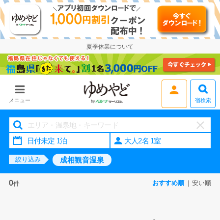
夏季休業について
宿検索
メニュー
大人2名 1室
成相観音温泉
絞り込み
0
おすすめ順
安い順
件