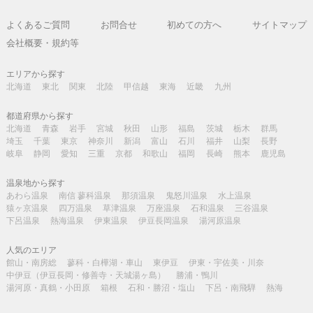
よくあるご質問
お問合せ
初めての方へ
サイトマップ
会社概要・規約等
エリアから探す
北海道
東北
関東
北陸
甲信越
東海
近畿
九州
都道府県から探す
北海道
青森
岩手
宮城
秋田
山形
福島
茨城
栃木
群馬
埼玉
千葉
東京
神奈川
新潟
富山
石川
福井
山梨
長野
岐阜
静岡
愛知
三重
京都
和歌山
福岡
長崎
熊本
鹿児島
温泉地から探す
あわら温泉
南信 蓼科温泉
那須温泉
鬼怒川温泉
水上温泉
猿ヶ京温泉
四万温泉
草津温泉
万座温泉
石和温泉
三谷温泉
下呂温泉
熱海温泉
伊東温泉
伊豆長岡温泉
湯河原温泉
人気のエリア
館山・南房総
蓼科・白樺湖・車山
東伊豆
伊東・宇佐美・川奈
中伊豆（伊豆長岡・修善寺・天城湯ヶ島）
勝浦・鴨川
湯河原・真鶴・小田原
箱根
石和・勝沼・塩山
下呂・南飛騨
熱海