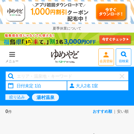
夏季休業について
宿検索
メニュー
会員登録
大人2名 1室
湯村温泉
絞り込み
0
おすすめ順
安い順
件