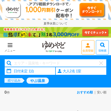
夏季休業について
宿検索
メニュー
会員登録
大人2名 1室
やぶ温泉
絞り込み
0
おすすめ順
安い順
件