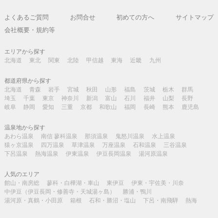
よくあるご質問
お問合せ
初めての方へ
サイトマップ
会社概要・規約等
エリアから探す
北海道
東北
関東
北陸
甲信越
東海
近畿
九州
都道府県から探す
北海道
青森
岩手
宮城
秋田
山形
福島
茨城
栃木
群馬
埼玉
千葉
東京
神奈川
新潟
富山
石川
福井
山梨
長野
岐阜
静岡
愛知
三重
京都
和歌山
福岡
長崎
熊本
鹿児島
温泉地から探す
あわら温泉
南信 蓼科温泉
那須温泉
鬼怒川温泉
水上温泉
猿ヶ京温泉
四万温泉
草津温泉
万座温泉
石和温泉
三谷温泉
下呂温泉
熱海温泉
伊東温泉
伊豆長岡温泉
湯河原温泉
人気のエリア
館山・南房総
蓼科・白樺湖・車山
東伊豆
伊東・宇佐美・川奈
中伊豆（伊豆長岡・修善寺・天城湯ヶ島）
勝浦・鴨川
湯河原・真鶴・小田原
箱根
石和・勝沼・塩山
下呂・南飛騨
熱海