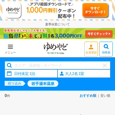
夏季休業について
会員登録
宿検索
メニュー
大人2名 1室
岩手湯本温泉
絞り込み
0
おすすめ順
安い順
件