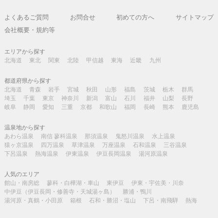
よくあるご質問
お問合せ
初めての方へ
サイトマップ
会社概要・規約等
エリアから探す
北海道
東北
関東
北陸
甲信越
東海
近畿
九州
都道府県から探す
北海道
青森
岩手
宮城
秋田
山形
福島
茨城
栃木
群馬
埼玉
千葉
東京
神奈川
新潟
富山
石川
福井
山梨
長野
岐阜
静岡
愛知
三重
京都
和歌山
福岡
長崎
熊本
鹿児島
温泉地から探す
あわら温泉
南信 蓼科温泉
那須温泉
鬼怒川温泉
水上温泉
猿ヶ京温泉
四万温泉
草津温泉
万座温泉
石和温泉
三谷温泉
下呂温泉
熱海温泉
伊東温泉
伊豆長岡温泉
湯河原温泉
人気のエリア
館山・南房総
蓼科・白樺湖・車山
東伊豆
伊東・宇佐美・川奈
中伊豆（伊豆長岡・修善寺・天城湯ヶ島）
勝浦・鴨川
湯河原・真鶴・小田原
箱根
石和・勝沼・塩山
下呂・南飛騨
熱海