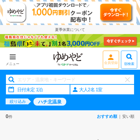
夏季休業について
会員登録
宿検索
メニュー
大人2名 1室
ハチ北温泉
絞り込み
0
おすすめ順
安い順
件