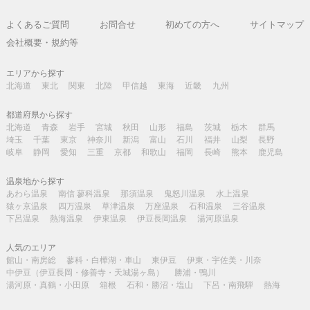
よくあるご質問
お問合せ
初めての方へ
サイトマップ
会社概要・規約等
エリアから探す
北海道
東北
関東
北陸
甲信越
東海
近畿
九州
都道府県から探す
北海道
青森
岩手
宮城
秋田
山形
福島
茨城
栃木
群馬
埼玉
千葉
東京
神奈川
新潟
富山
石川
福井
山梨
長野
岐阜
静岡
愛知
三重
京都
和歌山
福岡
長崎
熊本
鹿児島
温泉地から探す
あわら温泉
南信 蓼科温泉
那須温泉
鬼怒川温泉
水上温泉
猿ヶ京温泉
四万温泉
草津温泉
万座温泉
石和温泉
三谷温泉
下呂温泉
熱海温泉
伊東温泉
伊豆長岡温泉
湯河原温泉
人気のエリア
館山・南房総
蓼科・白樺湖・車山
東伊豆
伊東・宇佐美・川奈
中伊豆（伊豆長岡・修善寺・天城湯ヶ島）
勝浦・鴨川
湯河原・真鶴・小田原
箱根
石和・勝沼・塩山
下呂・南飛騨
熱海