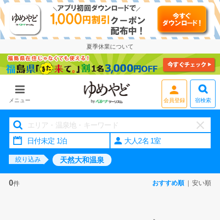
夏季休業について
宿検索
メニュー
会員登録
大人2名 1室
天然大和温泉
絞り込み
0
おすすめ順
安い順
件