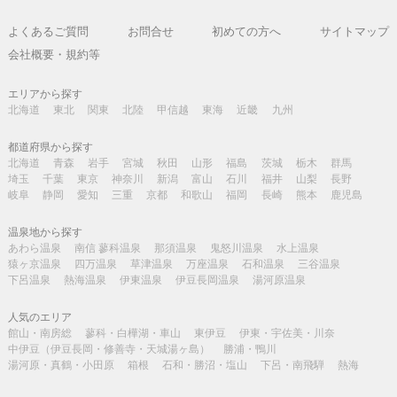
よくあるご質問
お問合せ
初めての方へ
サイトマップ
会社概要・規約等
エリアから探す
北海道
東北
関東
北陸
甲信越
東海
近畿
九州
都道府県から探す
北海道
青森
岩手
宮城
秋田
山形
福島
茨城
栃木
群馬
埼玉
千葉
東京
神奈川
新潟
富山
石川
福井
山梨
長野
岐阜
静岡
愛知
三重
京都
和歌山
福岡
長崎
熊本
鹿児島
温泉地から探す
あわら温泉
南信 蓼科温泉
那須温泉
鬼怒川温泉
水上温泉
猿ヶ京温泉
四万温泉
草津温泉
万座温泉
石和温泉
三谷温泉
下呂温泉
熱海温泉
伊東温泉
伊豆長岡温泉
湯河原温泉
人気のエリア
館山・南房総
蓼科・白樺湖・車山
東伊豆
伊東・宇佐美・川奈
中伊豆（伊豆長岡・修善寺・天城湯ヶ島）
勝浦・鴨川
湯河原・真鶴・小田原
箱根
石和・勝沼・塩山
下呂・南飛騨
熱海