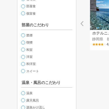
部屋食
個室食
部屋のこだわり
リゾート彩の郷
MSCベリッシマ
ホテルニ
禁煙
掛川つま恋温泉
埼玉県
静岡県 
喫煙
4.1
4
和室
洋室
和洋室
スイート
温泉・風呂のこだわり
温泉
露天風呂
源泉かけ流し