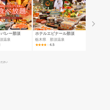
ンバレー那須
ホテルエピナール那須
四万グラン
須温泉
栃木県 那須温泉
群馬県 四
2
4.5
4
ください