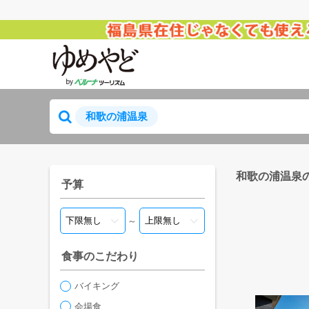
和歌の浦温泉
和歌の浦温泉
予算
～
食事のこだわり
バイキング
会場食