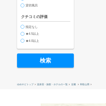
貸切風呂
クチコミの評価
指定なし
★4.5以上
★4.0以上
検索
ゆめやどトップ
温泉宿・旅館・ホテルの一覧
近畿
和歌山県