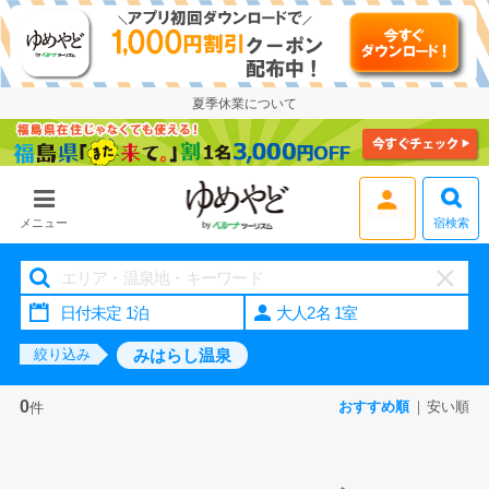
夏季休業について
宿検索
メニュー
大人2名 1室
みはらし温泉
絞り込み
0
おすすめ順
安い順
件