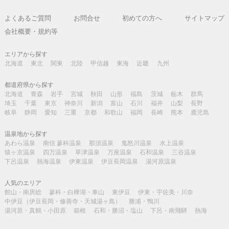
よくあるご質問
お問合せ
初めての方へ
サイトマップ
会社概要・規約等
エリアから探す
北海道
東北
関東
北陸
甲信越
東海
近畿
九州
都道府県から探す
北海道
青森
岩手
宮城
秋田
山形
福島
茨城
栃木
群馬
埼玉
千葉
東京
神奈川
新潟
富山
石川
福井
山梨
長野
岐阜
静岡
愛知
三重
京都
和歌山
福岡
長崎
熊本
鹿児島
温泉地から探す
あわら温泉
南信 蓼科温泉
那須温泉
鬼怒川温泉
水上温泉
猿ヶ京温泉
四万温泉
草津温泉
万座温泉
石和温泉
三谷温泉
下呂温泉
熱海温泉
伊東温泉
伊豆長岡温泉
湯河原温泉
人気のエリア
館山・南房総
蓼科・白樺湖・車山
東伊豆
伊東・宇佐美・川奈
中伊豆（伊豆長岡・修善寺・天城湯ヶ島）
勝浦・鴨川
湯河原・真鶴・小田原
箱根
石和・勝沼・塩山
下呂・南飛騨
熱海