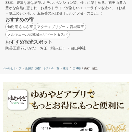
83本、豊富な湯は旅館､ホテル､ペンション等、様々に楽しめる。蔵王山麓の
豊かな自然に恵まれ、お釜やドライブが楽しいエコーラインも近い。（お釜
＝蔵王のシンボル。五色岳の火口湖（カルデラ湖）のこと。）
おすすめの宿
旬樹庵 さんさ亭
アクティブリゾーツ 宮城蔵王
メルキュール宮城蔵王リゾート＆スパ
おすすめ観光スポット
陶芸工房花いかだ・お釜（噴火口）・白山神社
ゆめやどトップ
温泉宿・旅館・ホテルの一覧
東北
宮城県
白石・蔵王