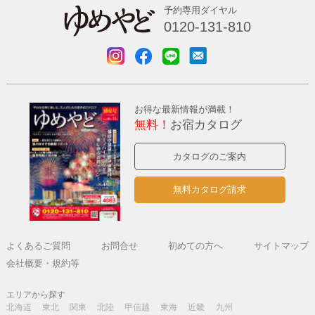
予約専用ダイヤル
0120-131-810
お得な最新情報が満載！
無料！
お宿カタログ
カタログのご案内
無料カタログ請求
よくあるご質問
お問合せ
初めての方へ
サイトマップ
会社概要・規約等
エリアから探す
北海道
東北
関東
北陸
甲信越
東海
近畿
九州