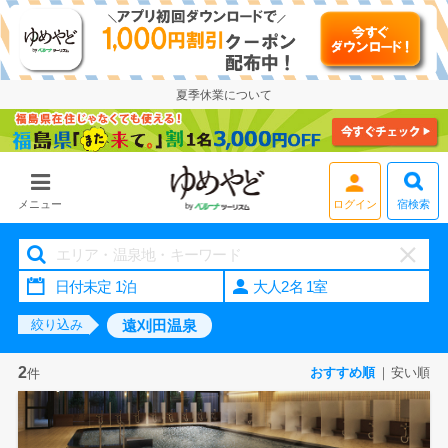
夏季休業について
ログイン
宿検索
メニュー
大人2名 1室
遠刈田温泉
絞り込み
2
おすすめ順
安い順
件