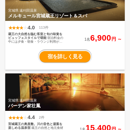
宮城県 遠刈田温泉
メルキュール宮城蔵王リゾート＆スパ
4.0
113件
蔵王の大自然を臨む客室と旬の味覚を
6,900
ビュッフェスタイルで堪能
宿泊料金の
円 ～
1名
中には夕食・朝食・ラウンジ利用が含
まれており、お泊りいただくだけでな
くホテル時間を満喫いただける工夫を
施しております。お食事は厳選された
宿を詳しく見る
旬の食材を使用しており、ビュッフェ
形式となっているため、お腹いっぱい
お召し上がりいただけます。
宮城県 遠刈田温泉
バーデン家壮鳳
4.4
2件
宮城蔵王の奥座敷。川の音色と湯葉を
15,400
楽しめる温泉宿
蔵王の自然と地元食材
円 ～
1名