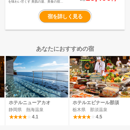
を味わい尽くす
美肌の湯、美食の宿、
蔵王の自然の中で過ごすとっておきの
旅
蔵王山麓の自然と地の恵みいっぱい
の美食が織りなす贅沢宿
宿を詳しく見る
あなたにおすすめの宿
ホテルニューアカオ
ホテルエピナール那須
静岡県 熱海温泉
栃木県 那須温泉
4.1
4.5