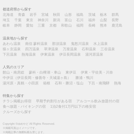
都道府県から探す
北海道
青森
岩手
宮城
秋田
山形
福島
茨城
栃木
群馬
埼玉
千葉
東京
神奈川
新潟
富山
石川
福井
山梨
長野
岐阜
静岡
愛知
三重
京都
和歌山
福岡
長崎
熊本
鹿児島
温泉地から探す
あわら温泉
南信 蓼科温泉
那須温泉
鬼怒川温泉
水上温泉
猿ヶ京温泉
四万温泉
草津温泉
万座温泉
石和温泉
三谷温泉
下呂温泉
熱海温泉
伊東温泉
伊豆長岡温泉
湯河原温泉
人気のエリア
館山・南房総
蓼科・白樺湖・車山
東伊豆
伊東・宇佐美・川奈
中伊豆（伊豆長岡・修善寺・天城湯ヶ島）
勝浦・鴨川
湯河原・真鶴・小田原
箱根
石和・勝沼・塩山
下呂・南飛騨
熱海
特集から探す
チラシ掲載お得宿
早期予約割引がある宿
アルコール飲み放題付の宿
食べ放題・バイキングの宿
1泊2食付1万円以下の格安宿
クルーズから探す
Copyright ©ゆめやど All Rights Reserved.
※掲載写真はイメージです。
※掲載記事の無断転載を禁じます。