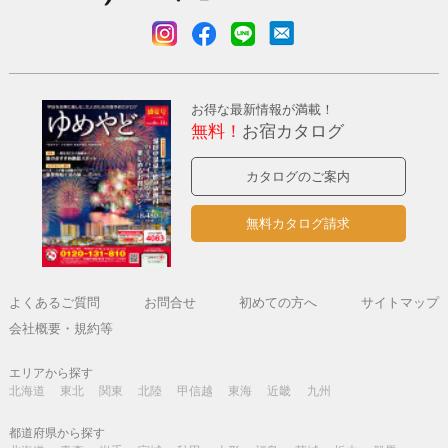
お得な最新情報が満載！
無料！
お宿カタログ
カタログのご案内
無料カタログ請求
よくあるご質問
お問合せ
初めての方へ
サイトマップ
会社概要・規約等
エリアから探す
北海道
東北
関東
北陸
甲信越
東海
近畿
九州
都道府県から探す