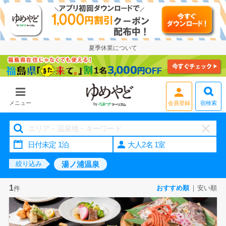
夏季休業について
宿検索
メニュー
会員登録
大人2名 1室
湯ノ浦温泉
絞り込み
1
おすすめ順
安い順
件