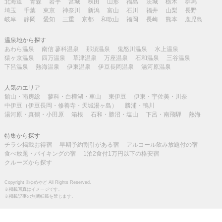
北海道
青森
岩手
宮城
秋田
山形
福島
茨城
栃木
群馬
埼玉
千葉
東京
神奈川
新潟
富山
石川
福井
山梨
長野
岐阜
静岡
愛知
三重
京都
和歌山
福岡
長崎
熊本
鹿児島
温泉地から探す
あわら温泉
南信 蓼科温泉
那須温泉
鬼怒川温泉
水上温泉
猿ヶ京温泉
四万温泉
草津温泉
万座温泉
石和温泉
三谷温泉
下呂温泉
熱海温泉
伊東温泉
伊豆長岡温泉
湯河原温泉
人気のエリア
館山・南房総
蓼科・白樺湖・車山
東伊豆
伊東・宇佐美・川奈
中伊豆（伊豆長岡・修善寺・天城湯ヶ島）
勝浦・鴨川
湯河原・真鶴・小田原
箱根
石和・勝沼・塩山
下呂・南飛騨
熱海
特集から探す
チラシ掲載お得宿
早期予約割引がある宿
アルコール飲み放題付の宿
食べ放題・バイキングの宿
1泊2食付1万円以下の格安宿
クルーズから探す
Copyright ©ゆめやど All Rights Reserved.
※掲載写真はイメージです。
※掲載記事の無断転載を禁じます。