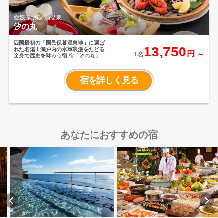
愛媛県 湯ノ浦温泉
汐の丸
四国最初の「国民保養温泉地」に選ば
13,750
れた名湯!!
瀬戸内の水軍浪漫をたどる
円 ～
1名
全身で歴史を味わう宿
宿「汐の丸」に
は、心も体も満たすさまざまな魅力が
あります。
四国で初めて国民保養温泉
地に指定された湯ノ浦温泉や、村上水
宿を詳しく見る
軍が祝いの席で食したと伝わる郷土料
理「宝楽焼」など、瀬戸内ならではの
歴史と味覚をお楽しみいただけます。
潮風が心地よく吹き抜ける豊かな自然
の中で、瀬戸内海の魅力に触れなが
ら、ゆったりとしたひとときをお過ご
しください。
あなたにおすすめの宿