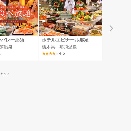
ンバレー那須
ホテルエピナール那須
四万グラン
須温泉
栃木県 那須温泉
群馬県 四
2
4.5
4
ください