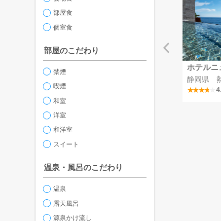
部屋食
個室食
部屋のこだわり
リゾート彩の郷
MSCベリッシマ
ホテルニ
禁煙
掛川つま恋温泉
埼玉県
静岡県 
喫煙
4.1
4
和室
洋室
和洋室
スイート
温泉・風呂のこだわり
温泉
露天風呂
源泉かけ流し