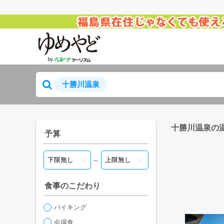
十勝川温泉
十勝川温泉の
予算
～
食事のこだわり
バイキング
会場食