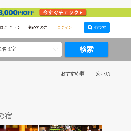
ログ･チラシ
初めての方
ログイン
宿検索
検索
2名 1室
おすすめ順
安い順
の宿