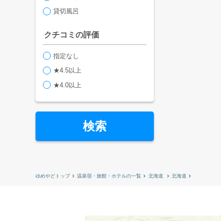
貸切風呂
クチコミの評価
指定なし
★4.5以上
★4.0以上
検索
ゆめやどトップ
温泉宿・旅館・ホテルの一覧
北海道
北海道