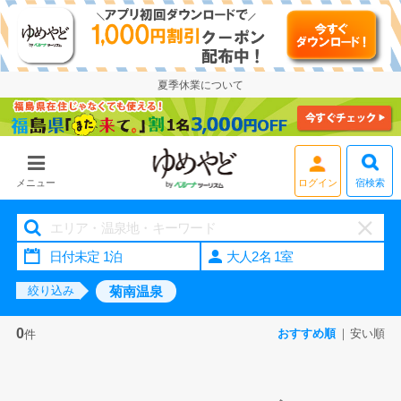
夏季休業について
宿検索
メニュー
ログイン
大人2名 1室
菊南温泉
絞り込み
0
おすすめ順
安い順
件