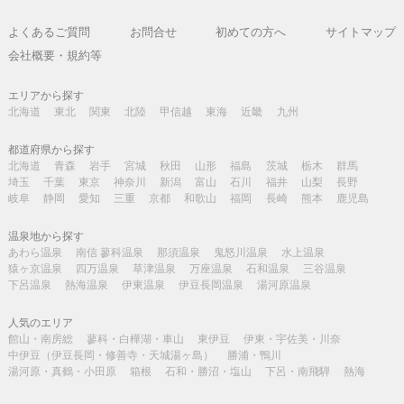
よくあるご質問
お問合せ
初めての方へ
サイトマップ
会社概要・規約等
エリアから探す
北海道
東北
関東
北陸
甲信越
東海
近畿
九州
都道府県から探す
北海道
青森
岩手
宮城
秋田
山形
福島
茨城
栃木
群馬
埼玉
千葉
東京
神奈川
新潟
富山
石川
福井
山梨
長野
岐阜
静岡
愛知
三重
京都
和歌山
福岡
長崎
熊本
鹿児島
温泉地から探す
あわら温泉
南信 蓼科温泉
那須温泉
鬼怒川温泉
水上温泉
猿ヶ京温泉
四万温泉
草津温泉
万座温泉
石和温泉
三谷温泉
下呂温泉
熱海温泉
伊東温泉
伊豆長岡温泉
湯河原温泉
人気のエリア
館山・南房総
蓼科・白樺湖・車山
東伊豆
伊東・宇佐美・川奈
中伊豆（伊豆長岡・修善寺・天城湯ヶ島）
勝浦・鴨川
湯河原・真鶴・小田原
箱根
石和・勝沼・塩山
下呂・南飛騨
熱海