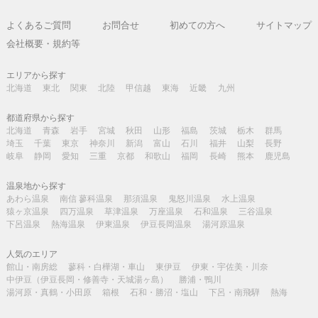
よくあるご質問
お問合せ
初めての方へ
サイトマップ
会社概要・規約等
エリアから探す
北海道
東北
関東
北陸
甲信越
東海
近畿
九州
都道府県から探す
北海道
青森
岩手
宮城
秋田
山形
福島
茨城
栃木
群馬
埼玉
千葉
東京
神奈川
新潟
富山
石川
福井
山梨
長野
岐阜
静岡
愛知
三重
京都
和歌山
福岡
長崎
熊本
鹿児島
温泉地から探す
あわら温泉
南信 蓼科温泉
那須温泉
鬼怒川温泉
水上温泉
猿ヶ京温泉
四万温泉
草津温泉
万座温泉
石和温泉
三谷温泉
下呂温泉
熱海温泉
伊東温泉
伊豆長岡温泉
湯河原温泉
人気のエリア
館山・南房総
蓼科・白樺湖・車山
東伊豆
伊東・宇佐美・川奈
中伊豆（伊豆長岡・修善寺・天城湯ヶ島）
勝浦・鴨川
湯河原・真鶴・小田原
箱根
石和・勝沼・塩山
下呂・南飛騨
熱海