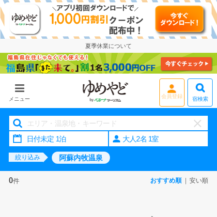
夏季休業について
宿検索
メニュー
大人2名 1室
阿蘇内牧温泉
絞り込み
0
おすすめ順
安い順
件