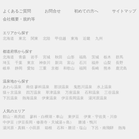
よくあるご質問
お問合せ
初めての方へ
サイトマップ
会社概要・規約等
エリアから探す
北海道
東北
関東
北陸
甲信越
東海
近畿
九州
都道府県から探す
北海道
青森
岩手
宮城
秋田
山形
福島
茨城
栃木
群馬
埼玉
千葉
東京
神奈川
新潟
富山
石川
福井
山梨
長野
岐阜
静岡
愛知
三重
京都
和歌山
福岡
長崎
熊本
鹿児島
温泉地から探す
あわら温泉
南信 蓼科温泉
那須温泉
鬼怒川温泉
水上温泉
猿ヶ京温泉
四万温泉
草津温泉
万座温泉
石和温泉
三谷温泉
下呂温泉
熱海温泉
伊東温泉
伊豆長岡温泉
湯河原温泉
人気のエリア
館山・南房総
蓼科・白樺湖・車山
東伊豆
伊東・宇佐美・川奈
中伊豆（伊豆長岡・修善寺・天城湯ヶ島）
勝浦・鴨川
湯河原・真鶴・小田原
箱根
石和・勝沼・塩山
下呂・南飛騨
熱海