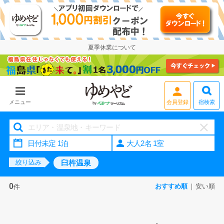
夏季休業について
宿検索
メニュー
会員登録
大人2名 1室
臼杵温泉
絞り込み
0
おすすめ順
安い順
件