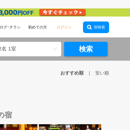
ログ･チラシ
初めての方
ログイン
宿検索
検索
2名 1室
おすすめ順
安い順
の宿