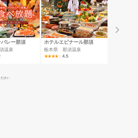
ンバレー那須
ホテルエピナール那須
四万グラン
須温泉
栃木県 那須温泉
群馬県 四
2
4.5
4
ください