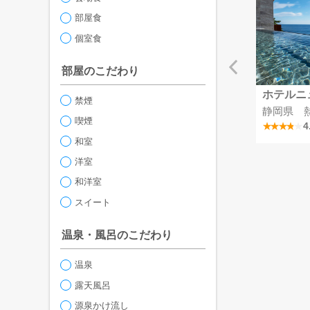
部屋食
個室食
部屋のこだわり
リゾート彩の郷
MSCベリッシマ
ホテルニ
禁煙
掛川つま恋温泉
埼玉県
静岡県 
喫煙
4.1
4
和室
洋室
和洋室
スイート
温泉・風呂のこだわり
温泉
露天風呂
源泉かけ流し