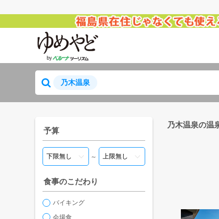
乃木温泉
乃木温泉の温
予算
～
食事のこだわり
バイキング
会場食