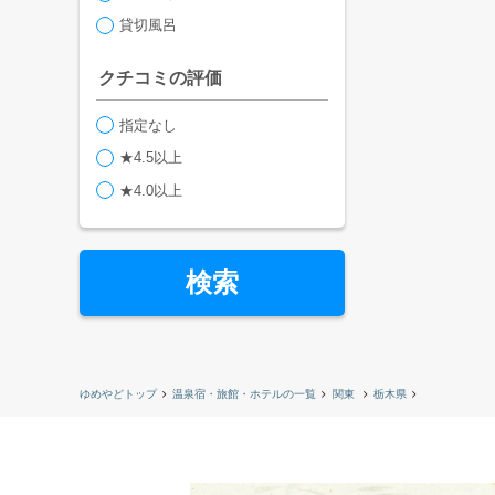
貸切風呂
クチコミの評価
指定なし
★4.5以上
★4.0以上
検索
ゆめやどトップ
温泉宿・旅館・ホテルの一覧
関東
栃木県