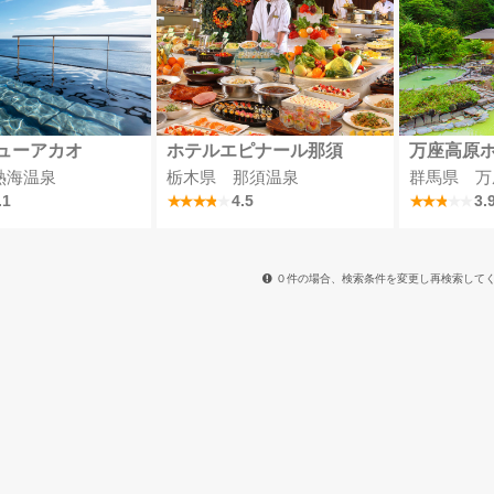
ューアカオ
ホテルエピナール那須
万座高原
熱海温泉
栃木県 那須温泉
群馬県 万
.1
4.5
3.
０件の場合、検索条件を変更し再検索して