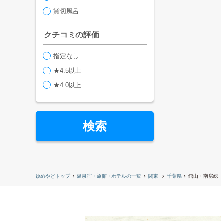
貸切風呂
クチコミの評価
指定なし
★4.5以上
★4.0以上
検索
ゆめやどトップ
温泉宿・旅館・ホテルの一覧
関東
千葉県
館山・南房総