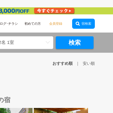
ログ･チラシ
初めての方
会員登録
宿検索
検索
2名 1室
おすすめ順
安い順
の宿