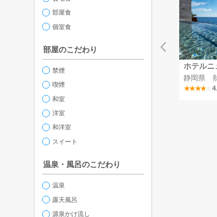
部屋食
個室食
部屋のこだわり
サンバレー那須
MSCベリッシマ
ホテルニ
禁煙
那須温泉
埼玉県
静岡県 
喫煙
4.2
4
和室
洋室
和洋室
スイート
温泉・風呂のこだわり
温泉
露天風呂
源泉かけ流し