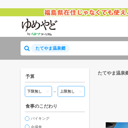
たてやま温泉郷
たてやま温泉
予算
～
食事のこだわり
バイキング
会場食