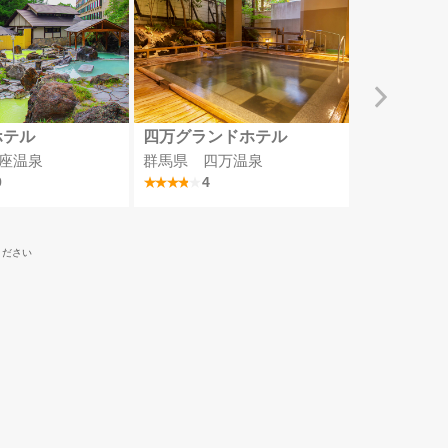
ホテル
四万グランドホテル
裏磐梯レイ
座温泉
群馬県 四万温泉
福島県 猫
9
4
4.4
ください