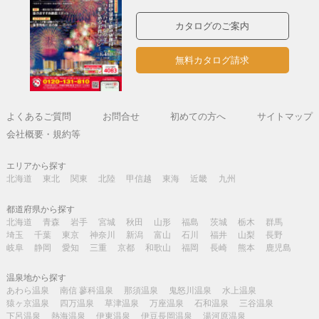
カタログのご案内
無料カタログ請求
よくあるご質問
お問合せ
初めての方へ
サイトマップ
会社概要・規約等
エリアから探す
北海道
東北
関東
北陸
甲信越
東海
近畿
九州
都道府県から探す
北海道
青森
岩手
宮城
秋田
山形
福島
茨城
栃木
群馬
埼玉
千葉
東京
神奈川
新潟
富山
石川
福井
山梨
長野
岐阜
静岡
愛知
三重
京都
和歌山
福岡
長崎
熊本
鹿児島
温泉地から探す
あわら温泉
南信 蓼科温泉
那須温泉
鬼怒川温泉
水上温泉
猿ヶ京温泉
四万温泉
草津温泉
万座温泉
石和温泉
三谷温泉
下呂温泉
熱海温泉
伊東温泉
伊豆長岡温泉
湯河原温泉