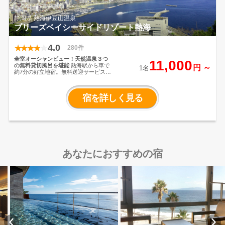
静岡県 熱海伊豆山温泉
ブリーズベイシーサイドリゾート熱海
4.0
280件
全室オーシャンビュー！天然温泉３つ
11,000
の無料貸切風呂を堪能
熱海駅から車で
円 ～
1名
約7分の好立地宿。無料送迎サービスも
安心･便利！
高台に佇み全室絶景オーシ
ャンビュー！全3種類の無料貸切風呂は
カップル･ご家族の皆様に大好評
熱海で
宿を詳しく見る
のお得旅を楽しみたい方におすすめで
す♪
あなたにおすすめの宿