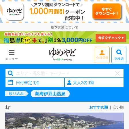
夏季休業について
宿検索
メニュー
大人2名 1室
熱海伊豆山温泉
絞り込み
1
おすすめ順
安い順
件