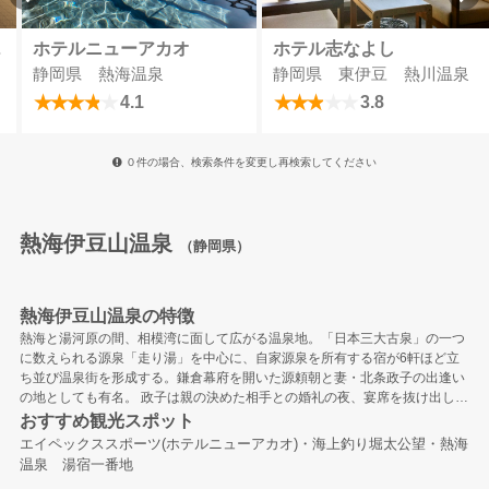
＆スパ
ホテルニューアカオ
ホテル志なよし
静岡県 熱海温泉
静岡県 東伊豆 熱川温泉
4.1
3.8
０件の場合、検索条件を変更し再検索してください
熱海伊豆山温泉
（静岡県）
熱海伊豆山温泉の特徴
熱海と湯河原の間、相模湾に面して広がる温泉地。「日本三大古泉」の一つ
に数えられる源泉「走り湯」を中心に、自家源泉を所有する宿が6軒ほど立
ち並び温泉街を形成する。鎌倉幕府を開いた源頼朝と妻・北条政子の出逢い
の地としても有名。 政子は親の決めた相手との婚礼の夜、宴席を抜け出し想
いを寄せていた伊豆山の頼朝
おすすめ観光スポット
エイペックススポーツ(ホテルニューアカオ)・海上釣り堀太公望・熱海
温泉 湯宿一番地