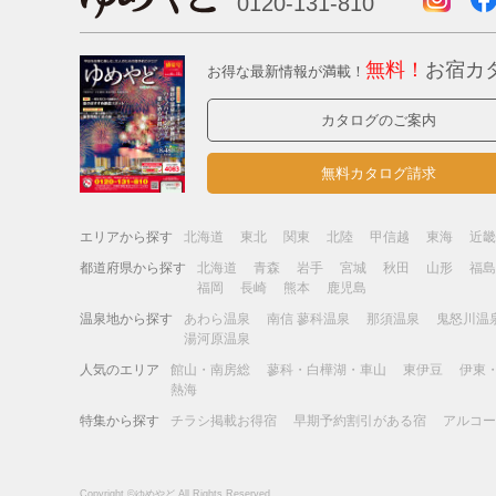
0120-131-810
無料！
お宿カ
お得な最新情報が満載！
カタログのご案内
無料カタログ請求
エリアから探す
北海道
東北
関東
北陸
甲信越
東海
近
都道府県から探す
北海道
青森
岩手
宮城
秋田
山形
福
福岡
長崎
熊本
鹿児島
温泉地から探す
あわら温泉
南信 蓼科温泉
那須温泉
鬼怒川温
湯河原温泉
人気のエリア
館山・南房総
蓼科・白樺湖・車山
東伊豆
伊東
熱海
特集から探す
チラシ掲載お得宿
早期予約割引がある宿
アルコ
Copyright ©ゆめやど All Rights Reserved.