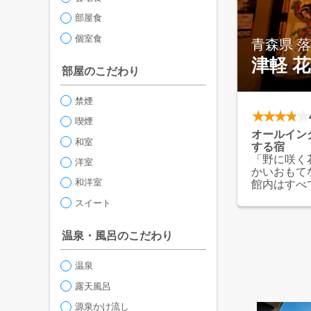
部屋食
個室食
青森県 
津軽 
部屋のこだわり
禁煙
喫煙
オールイン
和室
する宿
「野に咲く
洋室
かいおもて
和洋室
館内はすべ
さを感じて
スイート
館内から眺
頃の疲れを
自慢の湯は
温泉・風呂のこだわり
かり、都忘
温泉
露天風呂
源泉かけ流し