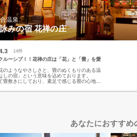
落合温泉
花詠みの宿 花禅の庄
4.3
14件
クルーシブ！！花禅の庄は「花」と「畳」を愛
花のようなやさしさと、畳のぬくもりのある温
なしの宿」という意味を込めております。
て畳敷きにしており、素足で感じる畳の心地良
いただければと思います。
める庭園の四季の花々や青森の郷土の味が、日
癒します。
〝美肌の湯〟と称される天然温泉。ゆっくりつ
れのひとときをお過ごしください。
あなたにおすすめ