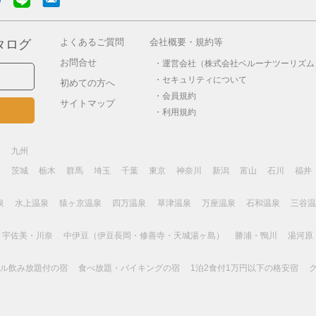
よくあるご質問
会社概要・規約等
タログ
お問合せ
運営会社（株式会社ベルーナツーリズム
セキュリティについて
初めての方へ
会員規約
サイトマップ
利用規約
畿
九州
島
茨城
栃木
群馬
埼玉
千葉
東京
神奈川
新潟
富山
石川
福井
泉
水上温泉
猿ヶ京温泉
四万温泉
草津温泉
万座温泉
石和温泉
三谷温
・宇佐美・川奈
中伊豆（伊豆長岡・修善寺・天城湯ヶ島）
勝浦・鴨川
湯河原
ール飲み放題付の宿
食べ放題・バイキングの宿
1泊2食付1万円以下の格安宿