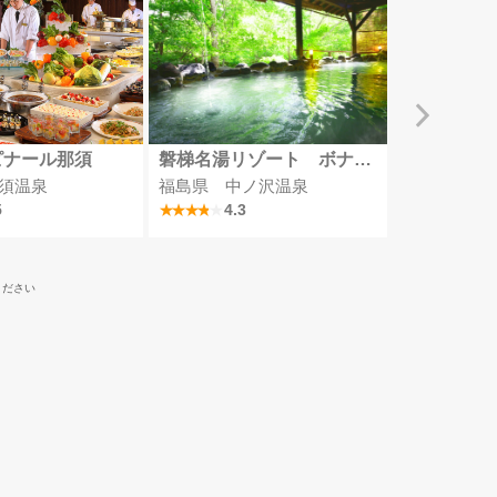
ピナール那須
磐梯名湯リゾート ボナリの森
四万グラン
須温泉
福島県 中ノ沢温泉
群馬県 四
5
4.3
4
ください