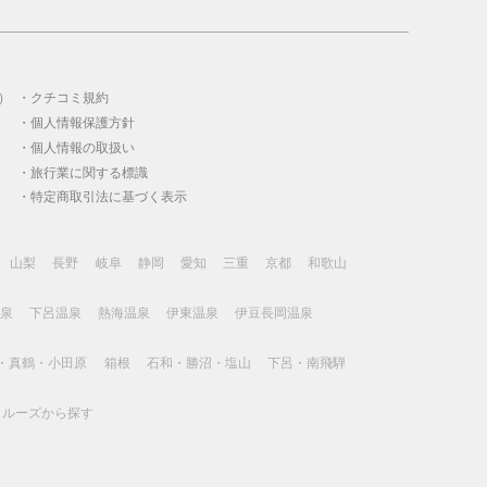
）
クチコミ規約
個人情報保護方針
個人情報の取扱い
旅行業に関する標識
特定商取引法に基づく表示
山梨
長野
岐阜
静岡
愛知
三重
京都
和歌山
泉
下呂温泉
熱海温泉
伊東温泉
伊豆長岡温泉
・真鶴・小田原
箱根
石和・勝沼・塩山
下呂・南飛騨
クルーズから探す