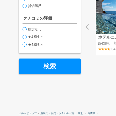
貸切風呂
クチコミの評価
指定なし
★4.5以上
リッシマ
メルキュール富山砺波リゾート＆スパ
ホテルニ
富山県 越中となみ野温泉
静岡県 
★4.0以上
4.2
4
検索
ゆめやどトップ
温泉宿・旅館・ホテルの一覧
東北
青森県