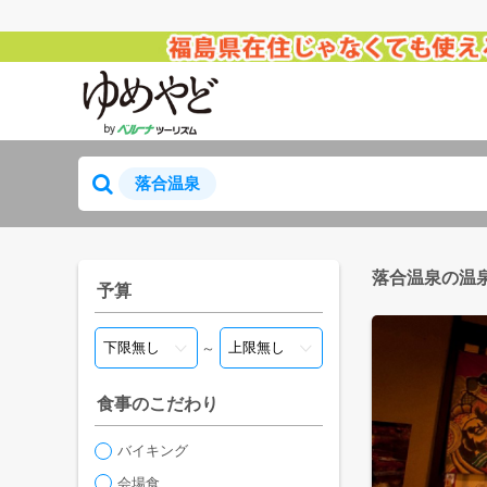
落合温泉
落合温泉の温
予算
～
食事のこだわり
バイキング
会場食