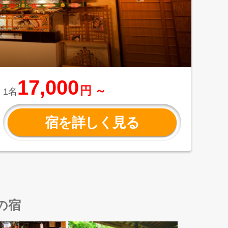
17,000
円 ～
1名
宿を詳しく見る
の宿