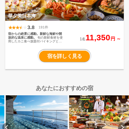
山形県 湯野浜温泉
華夕美日本海
3.8
191件
宿からの絶景に感動。新鮮な海鮮や開
11,350
放的な温泉に感動。
旬の新鮮食材を使
円 ～
1名
用したカニ食べ放題付バイキングと森
林に囲まれた露天風呂・日本海一望の
大浴場で
日々の疲れを忘れるひととき
をご提供
宿を詳しく見る
あなたにおすすめの宿