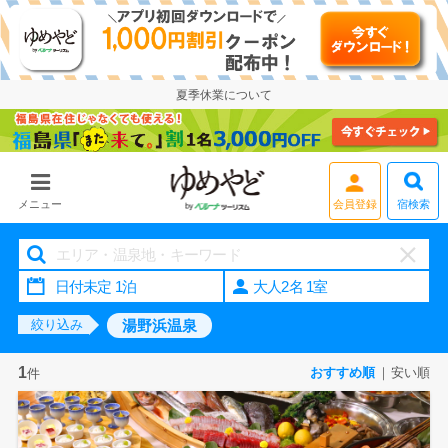
夏季休業について
会員登録
宿検索
メニュー
大人2名 1室
湯野浜温泉
絞り込み
1
おすすめ順
安い順
件