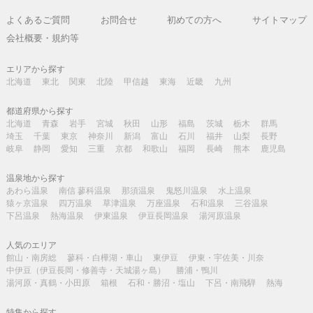
よくあるご質問
お問合せ
初めての方へ
サイトマップ
会社概要・規約等
エリアから探す
北海道
東北
関東
北陸
甲信越
東海
近畿
九州
都道府県から探す
北海道
青森
岩手
宮城
秋田
山形
福島
茨城
栃木
群馬
埼玉
千葉
東京
神奈川
新潟
富山
石川
福井
山梨
長野
岐阜
静岡
愛知
三重
京都
和歌山
福岡
長崎
熊本
鹿児島
温泉地から探す
あわら温泉
南信 蓼科温泉
那須温泉
鬼怒川温泉
水上温泉
猿ヶ京温泉
四万温泉
草津温泉
万座温泉
石和温泉
三谷温泉
下呂温泉
熱海温泉
伊東温泉
伊豆長岡温泉
湯河原温泉
人気のエリア
館山・南房総
蓼科・白樺湖・車山
東伊豆
伊東・宇佐美・川奈
中伊豆（伊豆長岡・修善寺・天城湯ヶ島）
勝浦・鴨川
湯河原・真鶴・小田原
箱根
石和・勝沼・塩山
下呂・南飛騨
熱海
特集から探す