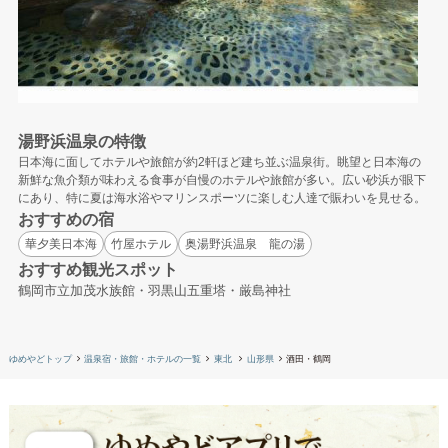
湯野浜温泉の特徴
日本海に面してホテルや旅館が約2軒ほど建ち並ぶ温泉街。眺望と日本海の
新鮮な魚介類が味わえる食事が自慢のホテルや旅館が多い。広い砂浜が眼下
にあり、特に夏は海水浴やマリンスポーツに楽しむ人達で賑わいを見せる。
おすすめの宿
華夕美日本海
竹屋ホテル
奥湯野浜温泉 龍の湯
おすすめ観光スポット
鶴岡市立加茂水族館・羽黒山五重塔・厳島神社
ゆめやどトップ
温泉宿・旅館・ホテルの一覧
東北
山形県
酒田・鶴岡