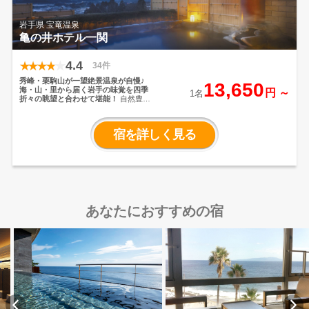
岩手県 宝竜温泉
亀の井ホテル一関
4.4
34件
秀峰・栗駒山が一望絶景温泉が自慢♪
13,650
海・山・里から届く岩手の味覚を四季
円 ～
1名
折々の眺望と合わせて堪能！
自然豊か
な環境・歴史・文化を体感できる観光
スポットも満載の宿！秀峰・栗駒山を
一望できる露天風呂は、情緒あふれる
宿を詳しく見る
癒しの空間。湯量豊富な天然温泉 と、
ゆったり大きな お風呂で至福のひとと
きを。地場産品を盛り込んだ品々と目
に麗しく食べて美味な旬の味覚。丁寧
に作り上げられた美味しさ溢れる、岩
手の味をご堪能ください。
あなたにおすすめの宿