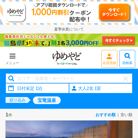
夏季休業について
会員登録
宿検索
メニュー
大人2名 1室
宝竜温泉
絞り込み
1
おすすめ順
安い順
件