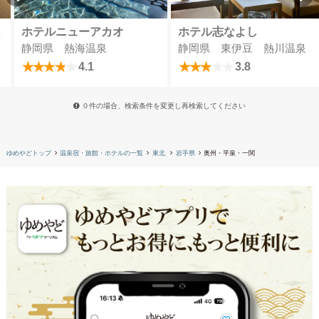
＆スパ
ホテルニューアカオ
ホテル志なよし
静岡県 熱海温泉
静岡県 東伊豆 熱川温泉
4.1
3.8
０件の場合、検索条件を変更し再検索してください
ゆめやどトップ
温泉宿・旅館・ホテルの一覧
東北
岩手県
奥州・平泉・一関