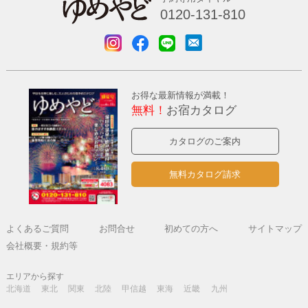
0120-131-810
お得な最新情報が満載！
無料！
お宿カタログ
カタログのご案内
無料カタログ請求
よくあるご質問
お問合せ
初めての方へ
サイトマップ
会社概要・規約等
エリアから探す
北海道
東北
関東
北陸
甲信越
東海
近畿
九州