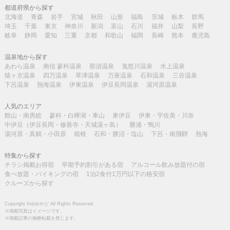
都道府県から探す
北海道
青森
岩手
宮城
秋田
山形
福島
茨城
栃木
群馬
埼玉
千葉
東京
神奈川
新潟
富山
石川
福井
山梨
長野
岐阜
静岡
愛知
三重
京都
和歌山
福岡
長崎
熊本
鹿児島
温泉地から探す
あわら温泉
南信 蓼科温泉
那須温泉
鬼怒川温泉
水上温泉
猿ヶ京温泉
四万温泉
草津温泉
万座温泉
石和温泉
三谷温泉
下呂温泉
熱海温泉
伊東温泉
伊豆長岡温泉
湯河原温泉
人気のエリア
館山・南房総
蓼科・白樺湖・車山
東伊豆
伊東・宇佐美・川奈
中伊豆（伊豆長岡・修善寺・天城湯ヶ島）
勝浦・鴨川
湯河原・真鶴・小田原
箱根
石和・勝沼・塩山
下呂・南飛騨
熱海
特集から探す
チラシ掲載お得宿
早期予約割引がある宿
アルコール飲み放題付の宿
食べ放題・バイキングの宿
1泊2食付1万円以下の格安宿
クルーズから探す
Copyright ©ゆめやど All Rights Reserved.
※掲載写真はイメージです。
※掲載記事の無断転載を禁じます。