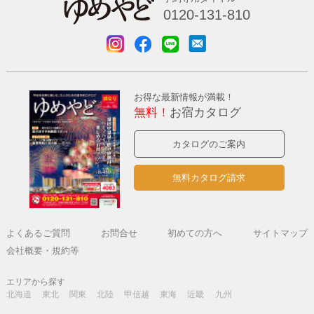
0120-131-810
お得な最新情報が満載！
無料！
お宿カタログ
カタログのご案内
無料カタログ請求
よくあるご質問
お問合せ
初めての方へ
サイトマップ
会社概要・規約等
エリアから探す
北海道
東北
関東
北陸
甲信越
東海
近畿
九州