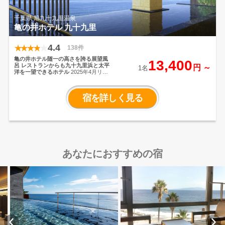
千葉県 旭九十九里温泉
亀の井ホテル 九十九里
4.4
138件
亀の井ホテル随一の高さを誇る展望風
13,400
呂
レストランからも九十九里浜と太平
円 ～
1名
洋を一望できるホテル
2025年4月リニ
ューアルオープン！
全室バルコニー付
オーシャンビューで九十九里浜と太平
洋の景色に癒される温泉リゾートホテ
宿を詳しく見る
ル
地元の新鮮な魚介を中心としたおい
しい自慢のお料理を、雄大な太平洋の
眺めとともにご堪能
あなたにおすすめの宿