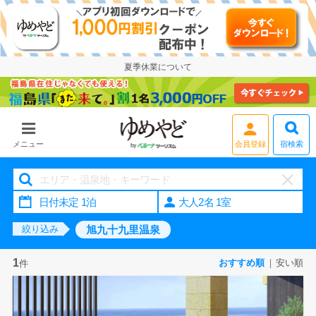
夏季休業について
宿検索
メニュー
会員登録
大人2名 1室
旭九十九里温泉
絞り込み
1
おすすめ順
安い順
件