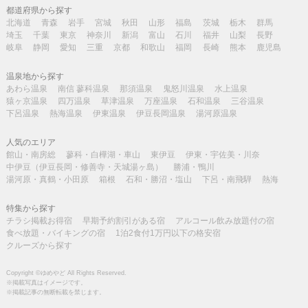
都道府県から探す
北海道
青森
岩手
宮城
秋田
山形
福島
茨城
栃木
群馬
埼玉
千葉
東京
神奈川
新潟
富山
石川
福井
山梨
長野
岐阜
静岡
愛知
三重
京都
和歌山
福岡
長崎
熊本
鹿児島
温泉地から探す
あわら温泉
南信 蓼科温泉
那須温泉
鬼怒川温泉
水上温泉
猿ヶ京温泉
四万温泉
草津温泉
万座温泉
石和温泉
三谷温泉
下呂温泉
熱海温泉
伊東温泉
伊豆長岡温泉
湯河原温泉
人気のエリア
館山・南房総
蓼科・白樺湖・車山
東伊豆
伊東・宇佐美・川奈
中伊豆（伊豆長岡・修善寺・天城湯ヶ島）
勝浦・鴨川
湯河原・真鶴・小田原
箱根
石和・勝沼・塩山
下呂・南飛騨
熱海
特集から探す
チラシ掲載お得宿
早期予約割引がある宿
アルコール飲み放題付の宿
食べ放題・バイキングの宿
1泊2食付1万円以下の格安宿
クルーズから探す
Copyright ©ゆめやど All Rights Reserved.
※掲載写真はイメージです。
※掲載記事の無断転載を禁じます。