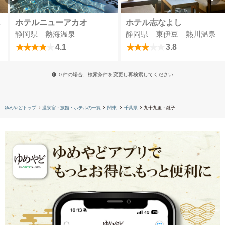
＆スパ
ホテルニューアカオ
ホテル志なよし
静岡県 熱海温泉
静岡県 東伊豆 熱川温泉
4.1
3.8
０件の場合、検索条件を変更し再検索してください
ゆめやどトップ
温泉宿・旅館・ホテルの一覧
関東
千葉県
九十九里・銚子