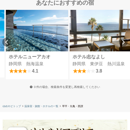
あなたにおすすめの宿
ホテルニューアカオ
ホテル志なよし
静岡県 熱海温泉
静岡県 東伊豆 熱川温泉
4.1
3.8
０件の場合、検索条件を変更し再検索してください
ゆめやどトップ
温泉宿・旅館・ホテルの一覧
琴平・丸亀・西讃