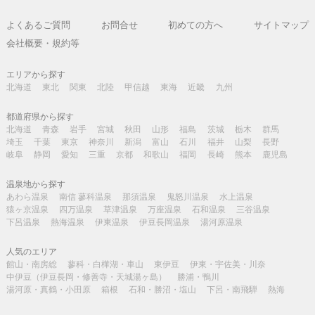
よくあるご質問
お問合せ
初めての方へ
サイトマップ
会社概要・規約等
エリアから探す
北海道
東北
関東
北陸
甲信越
東海
近畿
九州
都道府県から探す
北海道
青森
岩手
宮城
秋田
山形
福島
茨城
栃木
群馬
埼玉
千葉
東京
神奈川
新潟
富山
石川
福井
山梨
長野
岐阜
静岡
愛知
三重
京都
和歌山
福岡
長崎
熊本
鹿児島
温泉地から探す
あわら温泉
南信 蓼科温泉
那須温泉
鬼怒川温泉
水上温泉
猿ヶ京温泉
四万温泉
草津温泉
万座温泉
石和温泉
三谷温泉
下呂温泉
熱海温泉
伊東温泉
伊豆長岡温泉
湯河原温泉
人気のエリア
館山・南房総
蓼科・白樺湖・車山
東伊豆
伊東・宇佐美・川奈
中伊豆（伊豆長岡・修善寺・天城湯ヶ島）
勝浦・鴨川
湯河原・真鶴・小田原
箱根
石和・勝沼・塩山
下呂・南飛騨
熱海