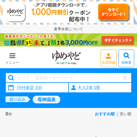
夏季休業について
宿検索
メニュー
会員登録
大人2名 1室
母神温泉
絞り込み
0
おすすめ順
安い順
件