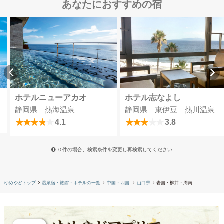
あなたにおすすめの宿
ホテルニューアカオ
ホテル志なよし
静岡県 熱海温泉
静岡県 東伊豆 熱川温泉
4.1
3.8
０件の場合、検索条件を変更し再検索してください
ゆめやどトップ
温泉宿・旅館・ホテルの一覧
中国・四国
山口県
岩国・柳井・周南