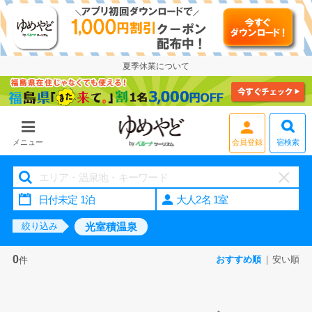
夏季休業について
会員登録
宿検索
メニュー
大人2名 1室
光室積温泉
絞り込み
0
おすすめ順
安い順
件