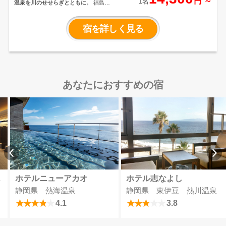
円 ～
1名
温泉を川のせせらぎとともに。
福島県
福島市の北西に位置する穴原温泉。片
倉山や清らかな水の摺上川など大自然
に囲まれた福島有数の温泉郷。
飯坂温
宿を詳しく見る
泉からほど近い渓流沿いにある奥飯坂
の「穴原温泉 山房 月之瀬」は、
四
季折々の風景を感じられ、観光・旅
行・避暑地として最適な場所にありま
す。
穴原温泉のやわらかい湯質は身体
の芯まで温まり、お子様からお年寄り
まで安心してご利用頂けます。
四季を
感じられる自慢の露天風呂の他、家族
で楽しめる大浴場、旬の食材を使った
あなたにおすすめの宿
おいしいお料理をご堪能いただけま
す。
東北福島の大自然を感じながら、
穴原温泉を心ゆくまで楽しみ抜い
て！ リフレッシュ＆癒しを満喫して
くださいませ。
【5/21～営業再開のお
知らせ】
長い間ご不便おかけいたし
ました。5月21日から営業再開いたしま
す。
お客様や従業員の安全のため、
引き続き従業員の体調管理並びに
衛
生管理など取り組んで参ります。
感
染防止のためマスク着用・咳エチケッ
トや共有スペースでの
３密を避ける
などご協力お願い申し上げます。
＆スパ
ホテルニューアカオ
ホテル志なよし
静岡県 熱海温泉
静岡県 東伊豆 熱川温泉
4.1
3.8