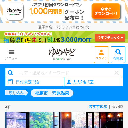
夏季休業・メンテナンスについて
宿検索
メニュー
ログイン
大人2名 1室
福島市 穴原温泉
絞り込み
2
おすすめ順
安い順
件