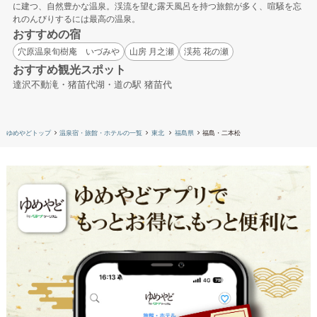
に建つ、自然豊かな温泉。渓流を望む露天風呂を持つ旅館が多く、喧騒を忘
れのんびりするには最高の温泉。
おすすめの宿
穴原温泉旬樹庵 いづみや
山房 月之瀬
渓苑 花の瀬
おすすめ観光スポット
達沢不動滝・猪苗代湖・道の駅 猪苗代
ゆめやどトップ
温泉宿・旅館・ホテルの一覧
東北
福島県
福島・二本松