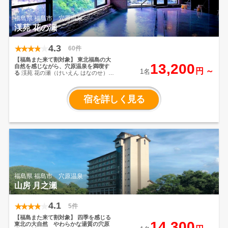
福島県 福島市 穴原温泉
渓苑 花の瀬
4.3
60件
【福島また来て割対象】
東北福島の大
13,200
自然を感じながら、穴原温泉を満喫す
円 ～
1名
る
渓苑 花の瀬（けいえん はなのせ）
は、四季折々の風景を感じられ、観
光・旅行・避暑地として最適な場所に
あります。穴原温泉のやわらかい湯質
宿を詳しく見る
は、お子様からお年寄りまで安心して
利用頂けます。自慢の露天風呂の他、
家族で楽しめる大浴場、旬の食材を使
った美味しい料理など堪能してくださ
い。是非、穴原の自然を感じながら、
リフレッシュ＆癒しを満喫してくださ
いませ。
福島県 福島市 穴原温泉
山房 月之瀬
4.1
5件
【福島また来て割対象】
四季を感じる
14,300
東北の大自然 やわらかな湯質の穴原