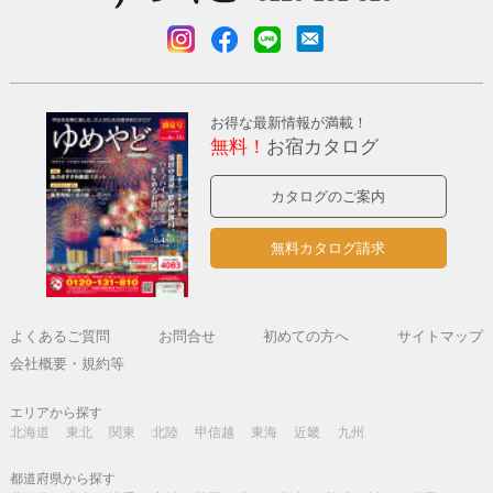
お得な最新情報が満載！
無料！
お宿カタログ
カタログのご案内
無料カタログ請求
よくあるご質問
お問合せ
初めての方へ
サイトマップ
会社概要・規約等
エリアから探す
北海道
東北
関東
北陸
甲信越
東海
近畿
九州
都道府県から探す