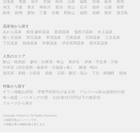
北海道
青森
岩手
宮城
秋田
山形
福島
茨城
栃木
群馬
埼玉
千葉
東京
神奈川
新潟
富山
石川
福井
山梨
長野
岐阜
静岡
愛知
三重
京都
和歌山
福岡
長崎
熊本
鹿児島
温泉地から探す
あわら温泉
南信 蓼科温泉
那須温泉
鬼怒川温泉
水上温泉
猿ヶ京温泉
四万温泉
草津温泉
万座温泉
石和温泉
三谷温泉
下呂温泉
熱海温泉
伊東温泉
伊豆長岡温泉
湯河原温泉
人気のエリア
館山・南房総
蓼科・白樺湖・車山
東伊豆
伊東・宇佐美・川奈
中伊豆（伊豆長岡・修善寺・天城湯ヶ島）
勝浦・鴨川
湯河原・真鶴・小田原
箱根
石和・勝沼・塩山
下呂・南飛騨
熱海
特集から探す
チラシ掲載お得宿
早期予約割引がある宿
アルコール飲み放題付の宿
食べ放題・バイキングの宿
1泊2食付1万円以下の格安宿
クルーズから探す
Copyright ©ゆめやど All Rights Reserved.
※掲載写真はイメージです。
※掲載記事の無断転載を禁じます。