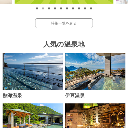
9,980
OFF
円～
税込
特集一覧をみる
静岡県 伊東温泉
群馬県 四万温泉
5
6
位
位
ホテルラヴィエ川良
四万グランドホテル
富山県 越中となみ野温泉
静岡県 中伊豆 畑毛温泉
人気の温泉地
メルキュール富山砺波リゾート＆スパ
2種の源泉湯宿 大仙家
【WEB】【早期割引30】【オール
【WEB限定特価】【お得】月替り
インクルーシブ】ディナービュッ
会席プラン
1名
12,100円
フェプラン
13%
10,500
OFF
円～
税込
1名
11,998円
3%
11,525
OFF
円～
税込
栃木県 那須温泉
栃木県 鬼怒川温泉
7
8
位
位
ホテルエピナール那須
あさやホテル
熱海温泉
伊豆温泉
宮城県 作並温泉
La楽リゾートホテル グリーングリー
宮城県 遠刈田温泉
ン
メルキュール宮城蔵王リゾート＆スパ
【1日5組限定特価【ライブキッチ
【WEB】【早期割引30】【オー
ンが自慢！】【カニ食べ放題＆牛
インクルーシブ】ディナービュッ