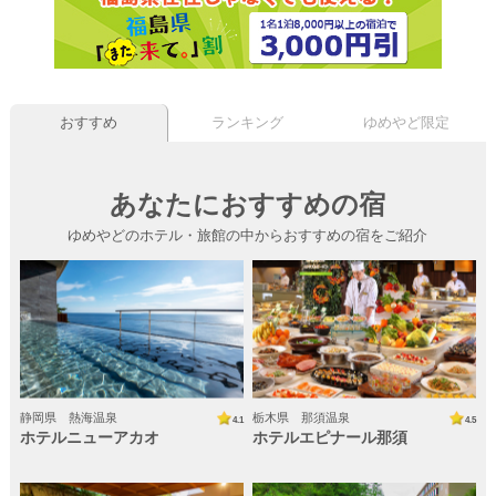
大人
子供
部屋数
チェックイン
おすすめ
ランキング
ゆめやど限定
年/月/日より -泊
0
あなたにおすすめの宿
条件をクリア
検索する
ゆめやどのホテル・旅館の中からおすすめの宿をご紹介
静岡県 熱海温泉
栃木県 那須温泉
4.1
4.5
ホテルニューアカオ
ホテルエピナール那須