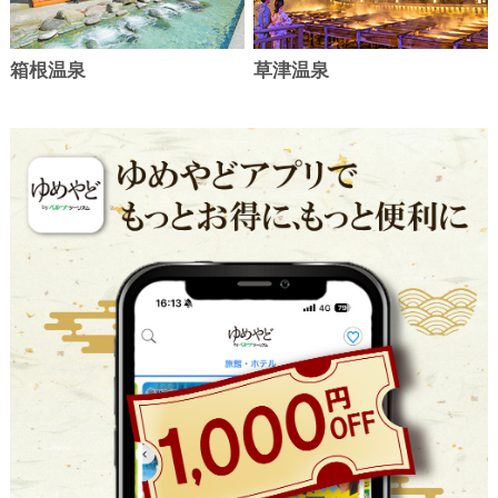
福島県 照島温泉
千葉県 旭九十九里温泉
9
10
位
位
タン食べ放題付】…
フェプラン
小名浜オーシャンホテル&
亀の井ホテル 九十九里
1名
19,800円
12,900
1名
円～
税込
44%
ゴルフクラブ
11,000
OFF
円～
税込
箱根温泉
草津温泉
長野県 北信 湯田中温泉
北海道 定山渓温泉
せせらぎの宿 ホテル星川館
定山渓ビューホテル
90分飲み放題付！信州［豚］鍋＆
【S日のみ客室無料グレードアッ
ハーフバイキング
プ】和洋中約60種バイキングプラ
1名
10,980円
ン
22%
8,480
OFF
円～
税込
1名
17,300円
37%
10,780
OFF
円～
税込
限定一覧をみる