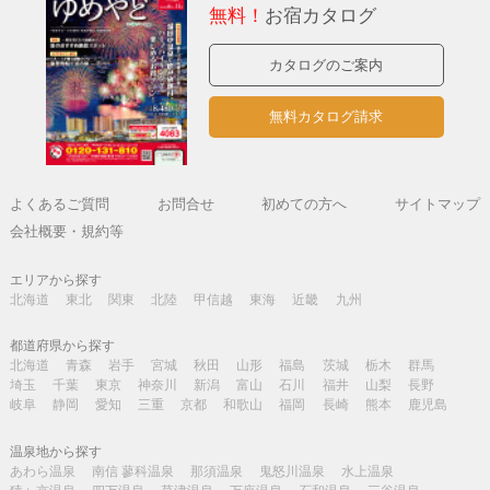
無料！
お宿カタログ
カタログのご案内
無料カタログ請求
よくあるご質問
お問合せ
初めての方へ
サイトマップ
会社概要・規約等
エリアから探す
北海道
東北
関東
北陸
甲信越
東海
近畿
九州
都道府県から探す
北海道
青森
岩手
宮城
秋田
山形
福島
茨城
栃木
群馬
埼玉
千葉
東京
神奈川
新潟
富山
石川
福井
山梨
長野
岐阜
静岡
愛知
三重
京都
和歌山
福岡
長崎
熊本
鹿児島
温泉地から探す
あわら温泉
南信 蓼科温泉
那須温泉
鬼怒川温泉
水上温泉