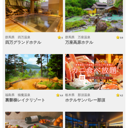
群馬県 四万温泉
群馬県 万座温泉
4
3.9
四万グランドホテル
万座高原ホテル
福島県 猫魔温泉
栃木県 那須温泉
4.4
4.2
裏磐梯レイクリゾート
ホテルサンバレー那須