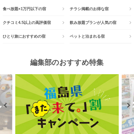
ゆめやどのホテル・旅館の中からお得なプランをご紹介
ゆめやどから人気の宿をランキングでご紹介
食べ放題×1万円以下の宿
チラシ掲載のお得な宿
クチコミ4.5以上の高評価宿
飲み放題プランが人気の宿
ひとり旅におすすめの宿
ペットと泊まれる宿
静岡県 掛川つま恋温泉
千葉県 旭九十九里温泉
つま恋リゾート彩の郷
亀の井ホテル 九十九里
【折込掲載】【早期割引21】約60
静岡県 伊東温泉
【客室限定特価】約70種の和洋ビ
福島県 猫魔温泉
1
2
位
位
種和洋中バイキングプラン
ウェルネスの森 伊東(共立
ュッフェプラン
裏磐梯レイクリゾート
1名
13,640円
1名
16,500円
編集部のおすすめ特集
リゾート)
4%
18%
13,090
13,400
OFF
OFF
円～
税込
円～
税込
静岡県 修善寺温泉
湯めぐりの宿 修善寺温泉 桂川(共立リ
福島県 猫魔温泉
裏磐梯レイクリゾート
ゾート)
静岡県 熱海温泉
新潟県 大毛無温泉
3
4
位
位
ホテルニューアカオ
ロッテアライリゾート
【8月以降】【早期割引30】50種
バイキングプラン 【貸切風呂7箇
類以上の豪華和洋中バイキングプ
所無料】
1名
20,900円
ラン
22%
16,300
OFF
円～
税込
1名
13,300円
24%