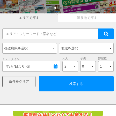
エリアで探す
温泉地で探す
大人
子供
部屋数
チェックイン
年/月/日より -泊
0
条件をクリア
検索する