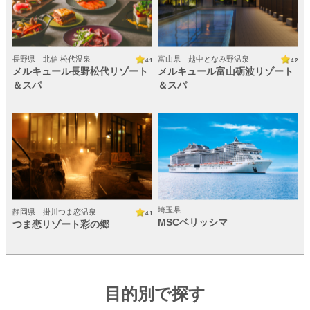
長野県 北信 松代温泉
富山県 越中となみ野温泉
4.1
4.2
メルキュール長野松代リゾート
メルキュール富山砺波リゾート
＆スパ
＆スパ
埼玉県
静岡県 掛川つま恋温泉
4.1
MSCベリッシマ
つま恋リゾート彩の郷
ゆめやどランキング
ゆめやど限定プラン
目的別で探す