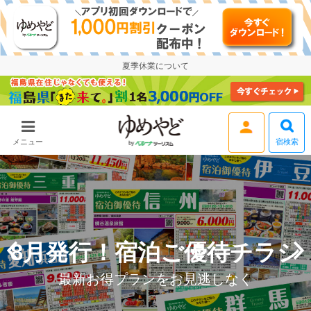
夏季休業について
宿検索
メニュー
ログイン
8月発行！宿泊ご優待チラシ
最新お得プランをお見逃しなく