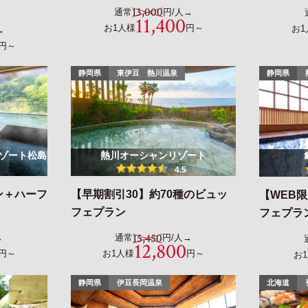
13,000
通常
円/人→
11,400
お1人様
円～
お1
→
円～
静岡県
東伊豆 熱川温泉
静岡県
ゾート松島
熱川オーシャンリゾート
4.5
ン＋ハーフ
【早期割引30】約70種のビュッ
【WEB
フェプラン
フェプラ
15,450
→
通常
円/人→
12,800
円～
お1人様
円～
お
静岡県
伊豆長岡温泉
北海道