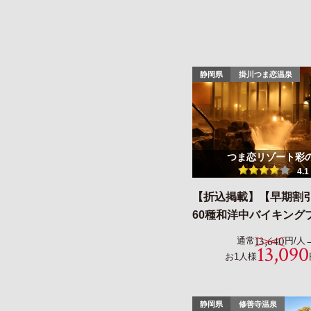
静岡県
掛川つま恋温泉
つま恋リゾート彩
4.1
【折込掲載】【早期割引
60種和洋中バイキング
13,640
通常
円/人
13,090
お1人様
静岡県
修善寺温泉