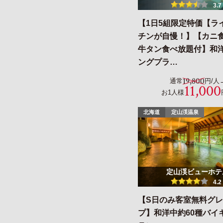
3.7
【1日5組限定特価【ラ
チンが自慢！】【カニ
牛タン食べ放題付】和
ングプラ…
19,800
通常
円/人
11,000
お1人様
北海道
定山渓温泉
定山渓ビューホテ
4.2
【S日のみ客室無料グ
プ】和洋中約60種バイ