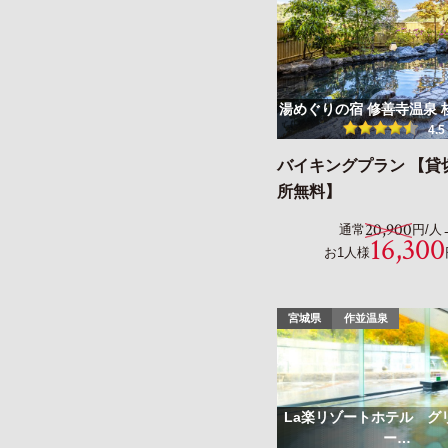
湯めぐりの宿 修善寺温泉 
4.5
バイキングプラン 【貸
所無料】
20,900
通常
円/人
16,300
お1人様
宮城県
作並温泉
La楽リゾートホテル グ
ー…