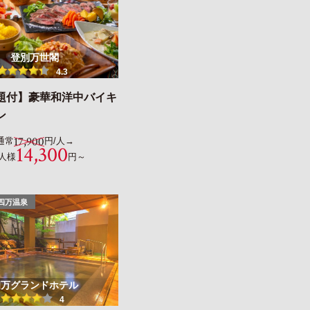
登別万世閣
4.3
題付】豪華和洋中バイキ
ン
17,900
通常
円/人→
14,300
人様
円～
四万温泉
四万グランドホテル
4