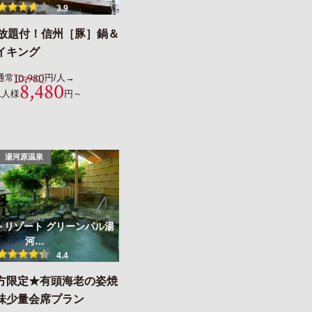
3.9
み放題付！信州［豚］鍋＆
イキング
10,980
通常
円/人→
8,480
1人様
円～
湯河原温泉
トリゾート グリーンパル湯
河…
4.4
方限定★有頭海老の姿焼
味少量会席プラン