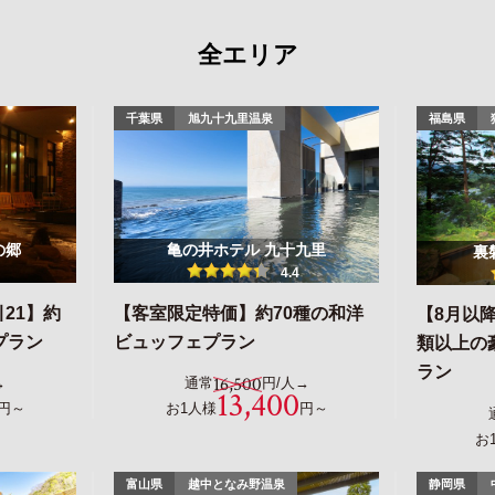
全エリア
千葉県
旭九十九里温泉
福島県
の郷
亀の井ホテル 九十九里
裏
4.4
21】約
【客室限定特価】約70種の和洋
【8月以降
プラン
ビュッフェプラン
類以上の
ラン
16,500
→
通常
円/人→
13,400
円～
お1人様
円～
お
富山県
越中となみ野温泉
静岡県