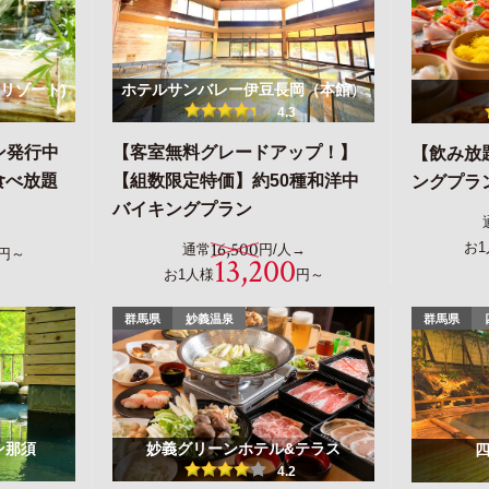
リゾート)
ホテルサンバレー伊豆長岡（本館）
4.3
ポン発行中
【客室無料グレードアップ！】
【飲み放
食べ放題
【組数限定特価】約50種和洋中
ングプラ
バイキングプラン
16,500
お1
通常
円/人→
円～
13,200
お1人様
円～
群馬県
妙義温泉
群馬県
ン那須
妙義グリーンホテル&テラス
4.2