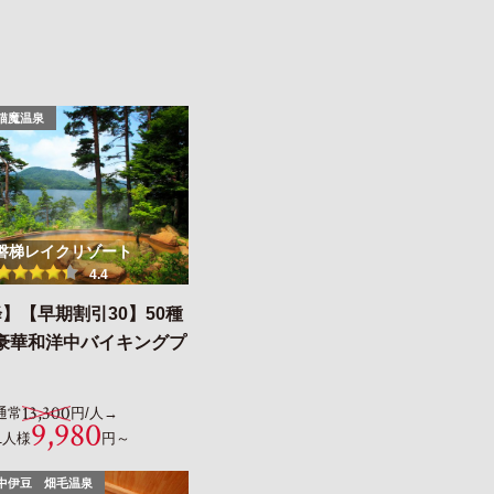
猫魔温泉
磐梯レイクリゾート
4.4
】【早期割引30】50種
豪華和洋中バイキングプ
13,300
通常
円/人→
9,980
1人様
円～
中伊豆 畑毛温泉