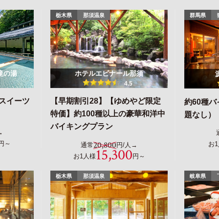
栃木県
那須温泉
群馬県
滝の湯
ホテルエピナール那須
4.5
洋スイーツ
【早期割引28】【ゆめやど限定
約60種
特価】約100種以上の豪華和洋中
題なし）
バイキングプラン
→
円～
20,800
お
通常
円/人→
15,300
お1人様
円～
栃木県
那須温泉
岐阜県