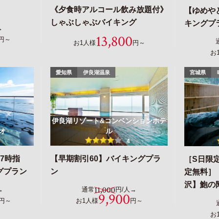
《夕食時アルコール飲み放題付》
【ゆめや
しゃぶしゃぶバイキング
キングプ
→
13,800
円～
お1人様
円～
お
愛知県
伊良湖温泉
宮城県
伊良湖リゾート&コンベンションホテ
オ
ル
4
7時指
【早期割引60】バイキングプラ
［S日限
グプラン
ン
定無料］
沢】鮑の
11,000
→
通常
円/人→
9,900
円～
お1人様
円～
お