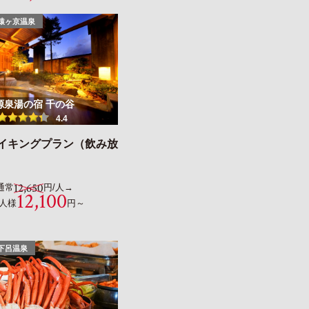
猿ヶ京温泉
源泉湯の宿 千の谷
4.4
バイキングプラン（飲み放
12,650
通常
円/人→
12,100
1人様
円～
下呂温泉