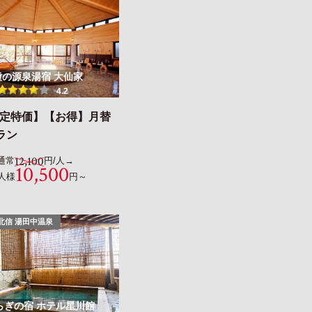
種の源泉湯宿 大仙家
4.2
限定特価】【お得】月替
ラン
12,100
通常
円/人→
10,500
人様
円～
北信 湯田中温泉
らぎの宿 ホテル星川館