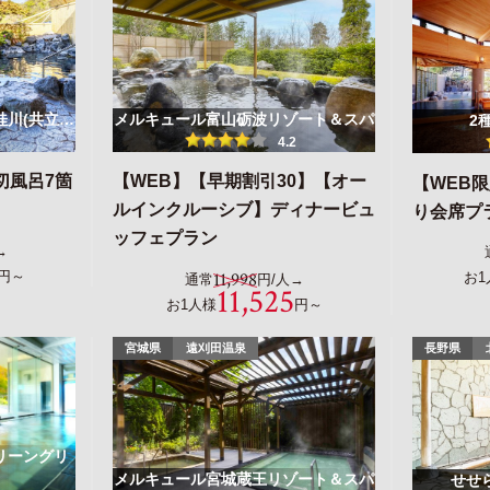
桂川(共立…
メルキュール富山砺波リゾート＆スパ
2
4.2
切風呂7箇
【WEB】【早期割引30】【オー
【WEB
ルインクルーシブ】ディナービュ
り会席プ
ッフェプラン
→
円～
11,998
お1
通常
円/人→
11,525
お1人様
円～
宮城県
遠刈田温泉
長野県
リーングリ
メルキュール宮城蔵王リゾート＆スパ
せせ