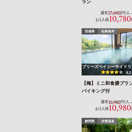
ラン
17,300
通常
円/人
10,780
お1人様
宮城県
松島海岸
ブリーズベイシーサイドリ
4.2
【梅】ミニ和食膳プラ
バイキング付
11,980
通常
円/人
10,980
お1人様
静岡県
伊東温泉