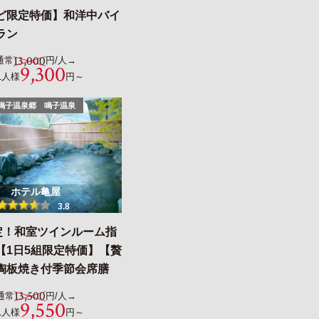
ど限定特価】和洋中バイ
ラン
13,000
通常
円/人→
9,300
1人様
円～
鳴子温泉郷 鳴子温泉
ホテル亀屋
3.8
定！和室ツインルーム指
【1日5組限定特価】【贅
陶板焼き付季節会席膳
13,500
通常
円/人→
9,550
1人様
円～