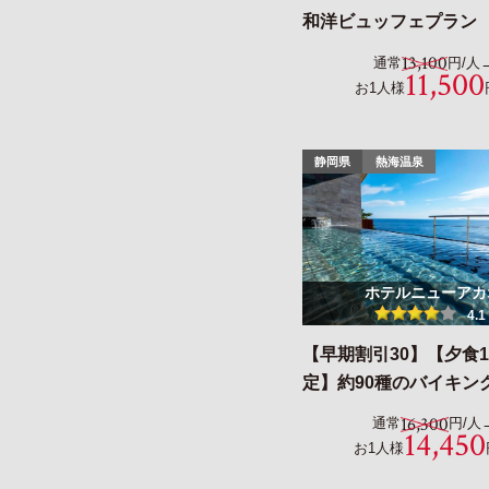
和洋ビュッフェプラン
13,100
通常
円/人
11,500
お1人様
静岡県
熱海温泉
ホテルニューアカ
4.1
【早期割引30】【夕食1
定】約90種のバイキン
16,300
通常
円/人
14,450
お1人様