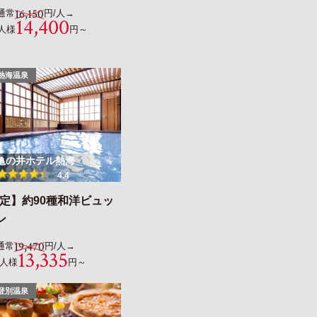
16,150
通常
円/人→
14,400
人様
円～
熱海温泉
亀の井ホテル熱海
4.4
限定】約90種和洋ビュッ
ン
19,470
通常
円/人→
13,335
1人様
円～
登別温泉