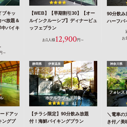
4
イブキッ
【WEB】【早期割引30】【オー
90分飲
食べ放題＆
ルインクルーシブ】ディナービュ
ハーフバ
洋中バイキ
ッフェプラン
12,900
お
お1人様
円～
→
円～
静岡県
伊東温泉
神奈川県
フォレス
ル
ホテルラヴィエ川良
4.1
レードアッ
【チラシ限定】90分飲み放題
＼電車の
キングプ
付！海鮮バイキングプラン
き付／美