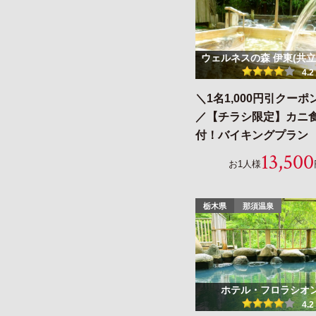
ウェルネスの森 伊東(共立
4.2
＼1名1,000円引クー
／【チラシ限定】カニ
付！バイキングプラン
13,500
お1人様
栃木県
那須温泉
ホテル・フロラシオ
4.2