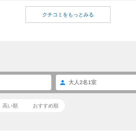
やど様がお勧めのホテルで推薦出来ます。 （R.S）
クチコミをもっとみる
大人
2
名
1
室
高い順
おすすめ順