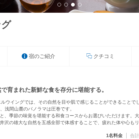
ング
宿のご紹介
クチコミ
然で育まれた新鮮な食を存分に堪能する。
エルウイングでは、その自然を目や肌で感じることができることで
む、浅間山麓のパノラマは圧巻です。
と、季節の味覚を堪能する和食コースからお選びいただけます。
井沢の雄大な自然を五感全部で体感することで、疲れた体や心も
1名
料金
合