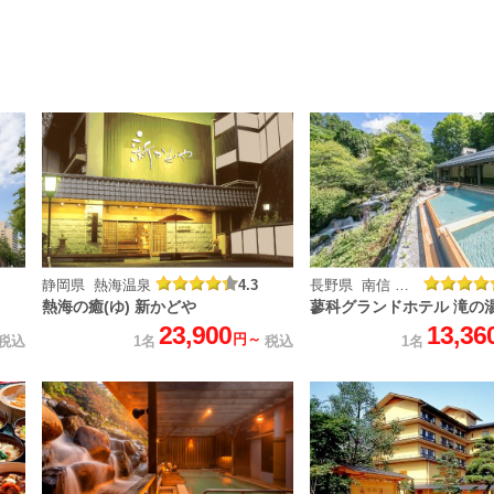
静岡県 熱海温泉
4.3
長野県 南信 蓼科温泉
熱海の癒(ゆ) 新かどや
蓼科グランドホテル 滝の
23,900
13,36
円～
税込
1名
税込
1名