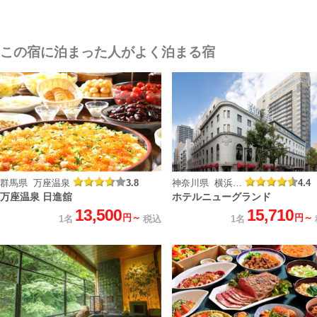
この宿に泊まった人がよく泊まる宿
群馬県 万座温泉
3.8
神奈川県 横浜山下公園
4.4
万座温泉 日進舘
ホテルニューグランド
13,500
15,710
円～
円～
1名
税込
1名