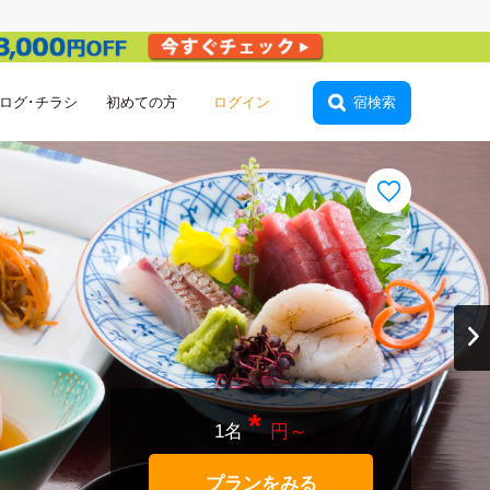
ログイン
ログ･チラシ
初めての方
宿検索
*
1名
円～
プランをみる