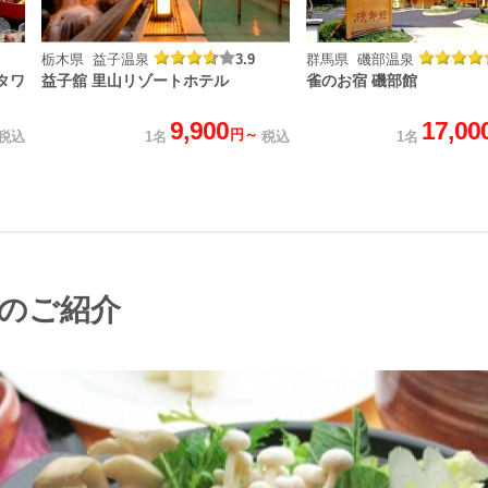
栃木県 益子温泉
3.9
群馬県 磯部温泉
タワ
益子舘 里山リゾートホテル
雀のお宿 磯部館
9,900
17,00
円～
税込
1名
税込
1名
のご紹介