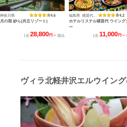
神奈川県
4.6
福島県 猪苗代温泉湯元
4.2
月の宿 紗ら(共立リゾート)
ホテルリステル猪苗代 ウイング
ー
28,800
11,000
円～
円～
1名
税込
1名
ヴィラ北軽井沢エルウイング