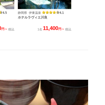
4.5
静岡県 伊東温泉
4.1
ホテルラヴィエ川良
0
11,400
円～
円～
税込
1名
税込