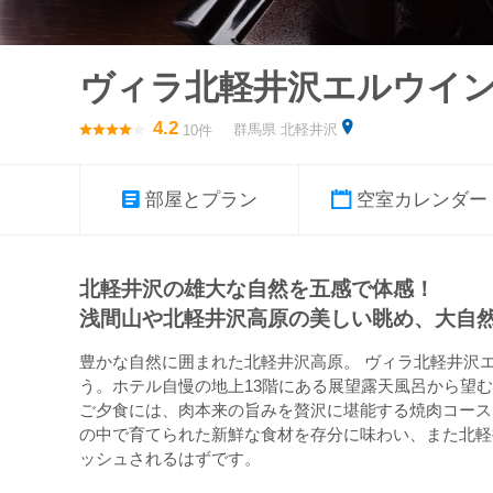
ヴィラ北軽井沢エルウイ
4.2
群馬県 北軽井沢
10件
部屋とプラン
空室カレンダー
北軽井沢の雄大な自然を五感で体感！
浅間山や北軽井沢高原の美しい眺め、大自
豊かな自然に囲まれた北軽井沢高原。 ヴィラ北軽井沢
う。ホテル自慢の地上13階にある展望露天風呂から望
ご夕食には、肉本来の旨みを贅沢に堪能する焼肉コース
の中で育てられた新鮮な食材を存分に味わい、また北軽
ッシュされるはずです。