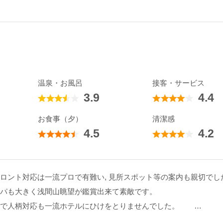
温泉・お風呂
接客・サービス
3.9
4.4
お食事（夕）
清潔感
4.5
4.2
 見所スポット等の案内も親切でした。 部屋も非常に清潔で廉価なのに高級リゾ
パも大きく浅間山眺望が鑑賞出来て素敵です。
で人柄対応も一流ホテルにひけをとりませんでした。
みならず隠れ家リゾートとして必ず年に数回は訪れたい。