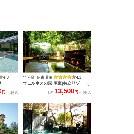
4.3
静岡県 伊東温泉
4.2
湯
ウェルネスの森 伊東(共立リゾート)
0
13,500
円～
円～
税込
1名
税込