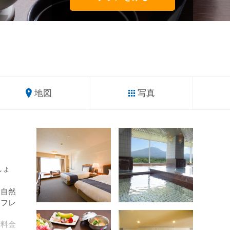
地図
写真
しょ
大自然
リフレ
計
料金