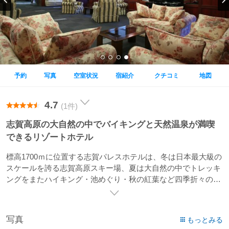
予約
写真
空室状況
宿紹介
クチコミ
地図
4.7
(1件)
志賀高原の大自然の中でバイキングと天然温泉が満喫
できるリゾートホテル
標高1700ｍに位置する志賀パレスホテルは、冬は日本最大級の
スケールを誇る志賀高原スキー場、夏は大自然の中でトレッキ
ングをまたハイキング・池めぐり・秋の紅葉など四季折々の大
自然を満喫していただけます。
天然温泉・ほたる温泉や、多彩なバイキング料理と、真心込め
たサービスで、お客様をお待ちしております。
写真
もっとみる