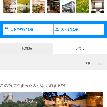
日付を指定
1泊
大人
2
名
1
室
-
お部屋
プラン
1名
合計
この宿に泊まった人がよく泊まる宿