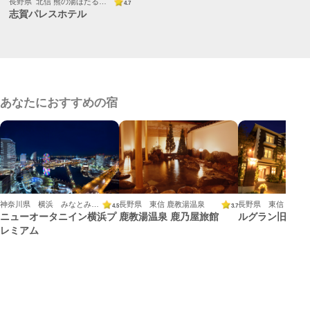
長野県 北信 熊の湯ほたる温泉
4.7
志賀パレスホテル
あなたにおすすめの宿
神奈川県 横浜 みなとみらい
長野県 東信 鹿教湯温泉
長野県 東信 軽井沢
4.5
3.7
ニューオータニイン横浜プ
鹿教湯温泉 鹿乃屋旅館
ルグラン旧軽井
レミアム