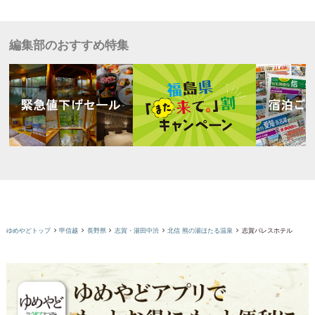
編集部のおすすめ特集
ゆめやどトップ
甲信越
長野県
志賀・湯田中渋
北信 熊の湯ほたる温泉
志賀パレスホテル