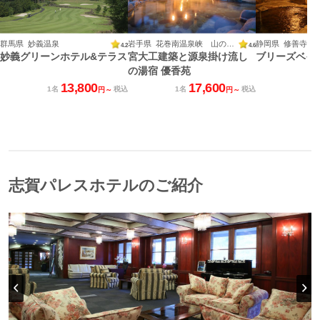
群馬県 妙義温泉
岩手県 花巻南温泉峡 山の神温泉
静岡県 修善寺温
4.2
4.6
妙義グリーンホテル&テラス
宮大工建築と源泉掛け流し
ブリーズベイ
の湯宿 優香苑
13,800
17,600
1名
税込
1名
税込
1
円～
円～
志賀パレスホテルのご紹介