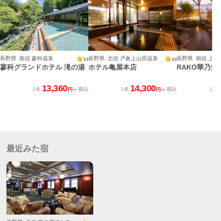
長野県 南信 蓼科温泉
長野県 北信 戸倉上山田温泉
長野県 南信 上諏
4.3
4.3
蓼科グランドホテル 滝の湯
ホテル亀屋本店
RAKO華乃井
13,360
14,300
1名
税込
1名
税込
1名
円～
円～
最近みた宿