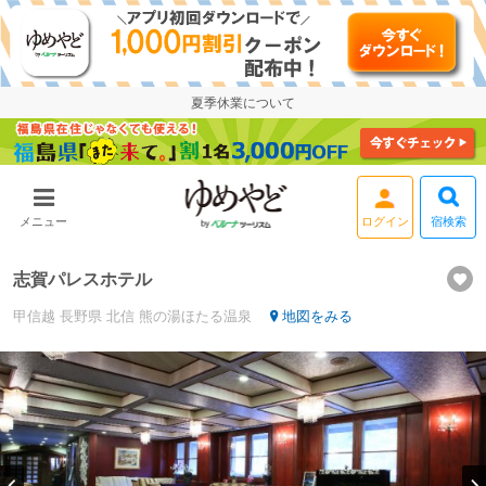
夏季休業について
宿検索
メニュー
志賀パレスホテル
甲信越
長野県
北信 熊の湯ほたる温泉
地図をみる