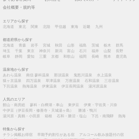
会社概要・規約等
エリアから探す
北海道
東北
関東
北陸
甲信越
東海
近畿
九州
都道府県から探す
北海道
青森
岩手
宮城
秋田
山形
福島
茨城
栃木
群馬
埼玉
千葉
東京
神奈川
新潟
富山
石川
福井
山梨
長野
岐阜
静岡
愛知
三重
京都
和歌山
福岡
長崎
熊本
鹿児島
温泉地から探す
あわら温泉
南信 蓼科温泉
那須温泉
鬼怒川温泉
水上温泉
猿ヶ京温泉
四万温泉
草津温泉
万座温泉
石和温泉
三谷温泉
下呂温泉
熱海温泉
伊東温泉
伊豆長岡温泉
湯河原温泉
人気のエリア
館山・南房総
蓼科・白樺湖・車山
東伊豆
伊東・宇佐美・川奈
中伊豆（伊豆長岡・修善寺・天城湯ヶ島）
勝浦・鴨川
湯河原・真鶴・小田原
箱根
石和・勝沼・塩山
下呂・南飛騨
熱海
特集から探す
チラシ掲載お得宿
早期予約割引がある宿
アルコール飲み放題付の宿