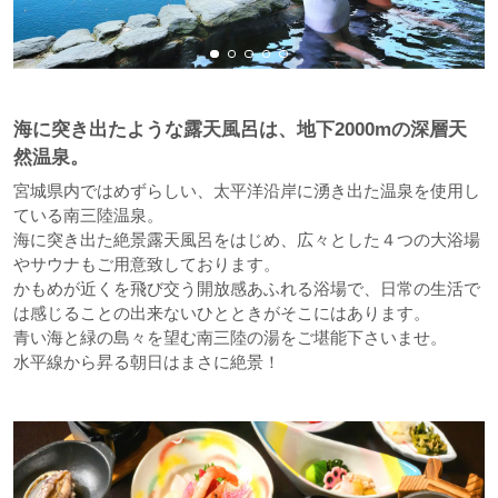
海に突き出たような露天風呂は、地下2000mの深層天
然温泉。
宮城県内ではめずらしい、太平洋沿岸に湧き出た温泉を使用し
ている南三陸温泉。
海に突き出た絶景露天風呂をはじめ、広々とした４つの大浴場
やサウナもご用意致しております。
かもめが近くを飛び交う開放感あふれる浴場で、日常の生活で
は感じることの出来ないひとときがそこにはあります。
青い海と緑の島々を望む南三陸の湯をご堪能下さいませ。
水平線から昇る朝日はまさに絶景！