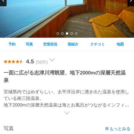
予約
写真
空室状況
宿紹介
クチコミ
地図
4.5
(56件)
一面に広がる志津川湾眺望、地下2000mの深層天然温
泉
宮城県内ではめずらしい、太平洋沿岸に湧き出た温泉を使用し
ている南三陸温泉。
地下2000mの深層天然温泉は海とお風呂がつながるインフィニ
ティ温泉。
また、三陸黄金街道を運ばれてきた旬の食材、季節にこだわっ
た海の幸をご堪能いただけます。
写真
もっとみる