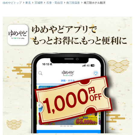
ゆめやどトップ
東北
宮城県
石巻・気仙沼
南三陸温泉
南三陸ホテル観洋