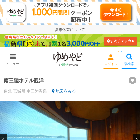
夏季休業について
ログイン
宿検索
メニュー
南三陸ホテル観洋
東北
宮城県
南三陸温泉
地図をみる