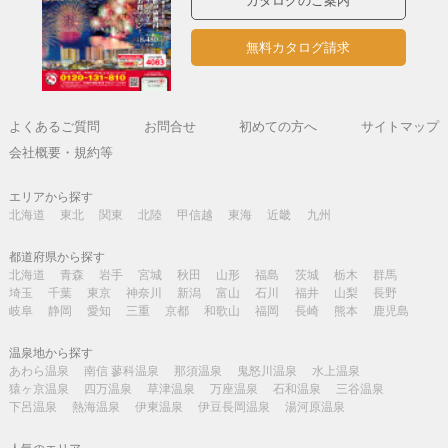
カタログのご案内
無料カタログ請求
よくあるご質問
お問合せ
初めての方へ
サイトマップ
会社概要・規約等
エリアから探す
北海道
東北
関東
北陸
甲信越
東海
近畿
九州
都道府県から探す
北海道
青森
岩手
宮城
秋田
山形
福島
茨城
栃木
群馬
埼玉
千葉
東京
神奈川
新潟
富山
石川
福井
山梨
長野
岐阜
静岡
愛知
三重
京都
和歌山
福岡
長崎
熊本
鹿児島
温泉地から探す
あわら温泉
南信 蓼科温泉
那須温泉
鬼怒川温泉
水上温泉
猿ヶ京温泉
四万温泉
草津温泉
万座温泉
石和温泉
三谷温泉
下呂温泉
熱海温泉
伊東温泉
伊豆長岡温泉
湯河原温泉