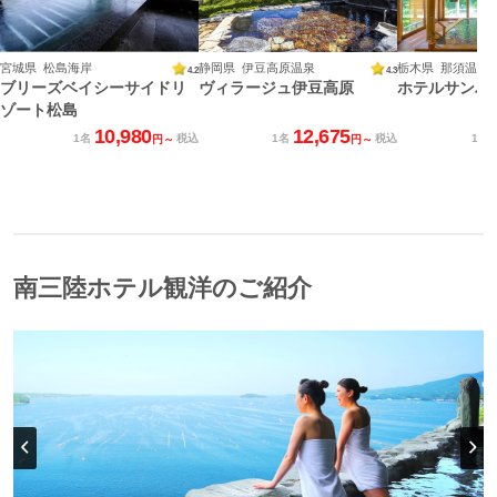
宮城県 松島海岸
静岡県 伊豆高原温泉
栃木県 那須温泉
4.2
4.3
ブリーズベイシーサイドリ
ヴィラージュ伊豆高原
ホテルサンバ
ゾート松島
10,980
12,675
1名
税込
1名
税込
1名
円～
円～
南三陸ホテル観洋のご紹介