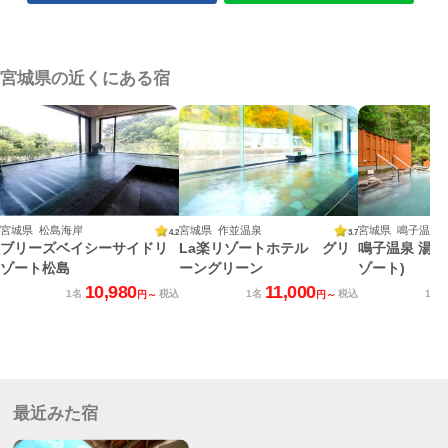
宮城県の近くにある宿
宮城県 松島海岸
宮城県 作並温泉
宮城県 鳴子温泉
4.2
3.7
ブリーズベイシーサイドリ
La楽リゾートホテル グリ
鳴子温泉 湯元
ゾート松島
ーングリーン
ゾート)
10,980
11,000
1名
税込
1名
税込
1名
円～
円～
最近みた宿