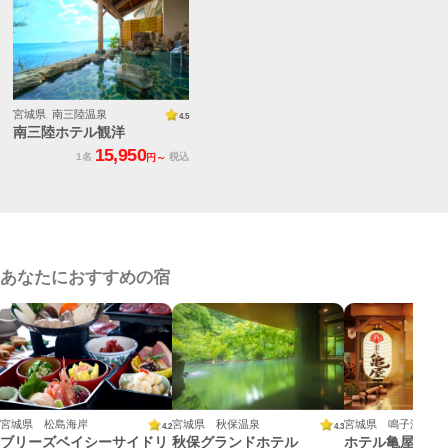
宮城県 南三陸温泉
4.5
南三陸ホテル観洋
15,950
1名
税込
円～
あなたにおすすめの宿
宮城県 松島海岸
宮城県 秋保温泉
4.2
4.3
ブリーズベイシーサイドリ
秋保グランドホテル
ホテル亀屋