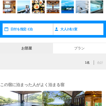
日付を指定
1泊
大人
2
名
1
室
-
お部屋
プラン
1名
合計
この宿に泊まった人がよく泊まる宿