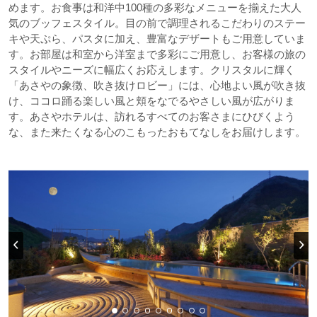
めます。お食事は和洋中100種の多彩なメニューを揃えた大人
気のブッフェスタイル。目の前で調理されるこだわりのステー
キや天ぷら、パスタに加え、豊富なデザートもご用意していま
す。お部屋は和室から洋室まで多彩にご用意し、お客様の旅の
スタイルやニーズに幅広くお応えします。クリスタルに輝く
「あさやの象徴、吹き抜けロビー」には、心地よい風が吹き抜
け、ココロ踊る楽しい風と頬をなでるやさしい風が広がりま
す。あさやホテルは、訪れるすべてのお客さまにひびくよう
な、また来たくなる心のこもったおもてなしをお届けします。