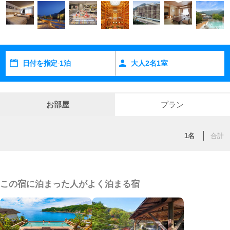
日付を指定
1泊
大人
2
名
1
室
-
お部屋
プラン
1名
合計
この宿に泊まった人がよく泊まる宿