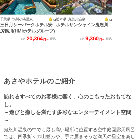
千葉県 鴨川小湊温泉
栃木県 鬼怒川温泉
4.1
4.1
三日月シーパークホテル安
ホテルサンシャイン鬼怒川
房鴨川(HMIホテルグループ)
20,364
9,360
1名
税込
1名
税込
円～
円～
あさやホテルのご紹介
訪れるすべてのお客様に響く、心のこもったおもてな
し。
～遊びと癒しを満たす多彩なエンターテイメント空間
～
鬼怒川温泉の中でも最も高い場所に位置する空中庭園露天風呂
では、四季折々の山並みや、手に届きそうな満天の星空を楽し