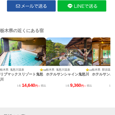
栃木県の近くにある宿
栃木県 鬼怒川温泉
栃木県 鬼怒川温泉
栃木県 那須温泉
3.6
4.1
リブマックスリゾート鬼怒
ホテルサンシャイン鬼怒川
ホテルサンバ
川
14,640
9,360
1名
税込
1名
税込
1名
円～
円～