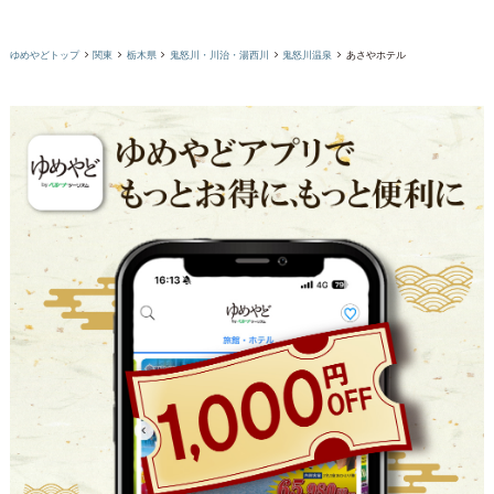
ゆめやどトップ
関東
栃木県
鬼怒川・川治・湯西川
鬼怒川温泉
あさやホテル