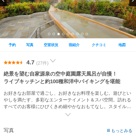
予約
写真
空室状況
宿紹介
クチコミ
地図
4.7
(27件)
絶景を望む自家源泉の空中庭園露天風呂が自慢！
ライブキッチンと約100種和洋中バイキングを堪能
お好きなお部屋で過ごし、お好きなお料理を楽しむ。遊びとい
やしを満たす、多彩なエンターテイメント＆スパ空間。訪れる
すべてのお客様にひびくきめ細やかなおもてなし。スタイル選
べる、うれしい風。ココロ踊る、たのしい風。頬をなでる、や
さしい風。クリスタルに輝く、あさやの象徴「吹き抜けロビ
ー」に、心地よい風が吹き抜けます。
写真
もっとみる