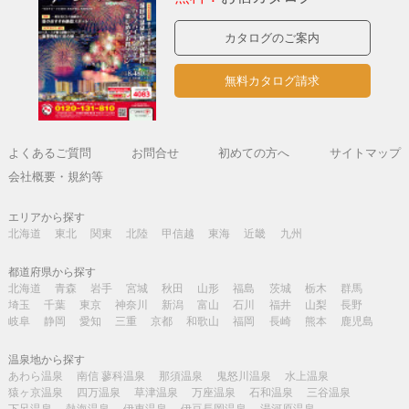
カタログのご案内
無料カタログ請求
よくあるご質問
お問合せ
初めての方へ
サイトマップ
会社概要・規約等
エリアから探す
北海道
東北
関東
北陸
甲信越
東海
近畿
九州
都道府県から探す
北海道
青森
岩手
宮城
秋田
山形
福島
茨城
栃木
群馬
埼玉
千葉
東京
神奈川
新潟
富山
石川
福井
山梨
長野
岐阜
静岡
愛知
三重
京都
和歌山
福岡
長崎
熊本
鹿児島
温泉地から探す
あわら温泉
南信 蓼科温泉
那須温泉
鬼怒川温泉
水上温泉
猿ヶ京温泉
四万温泉
草津温泉
万座温泉
石和温泉
三谷温泉