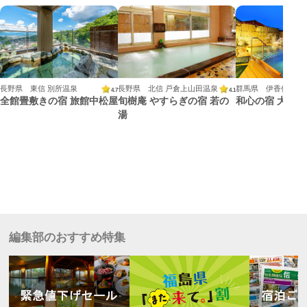
長野県 東信 別所温泉
長野県 北信 戸倉上山田温泉
群馬県 伊香保温泉
4.7
4.1
全館畳敷きの宿 旅館中松屋
旬樹庵 やすらぎの宿 若の
和心の宿 大森
湯
編集部のおすすめ特集