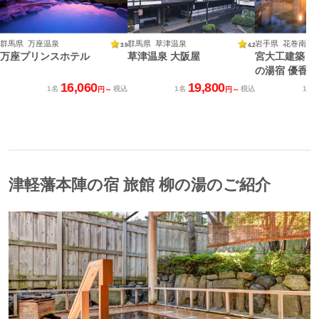
群馬県 万座温泉
群馬県 草津温泉
3.9
4.2
万座プリンスホテル
草津温泉 大阪屋
宮大工建築と
の湯宿 優香苑
16,060
19,800
1名
税込
1名
税込
1名
円～
円～
津軽藩本陣の宿 旅館 柳の湯のご紹介