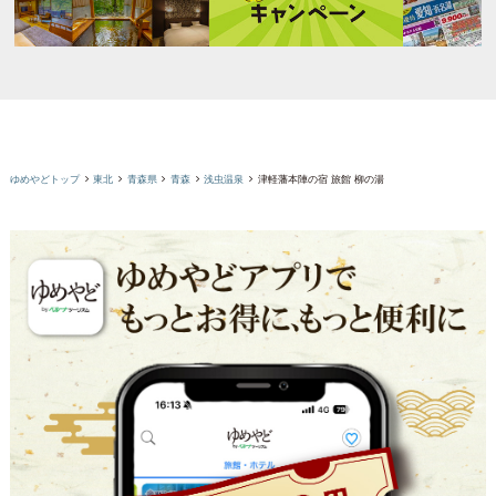
ゆめやどトップ
東北
青森県
青森
浅虫温泉
津軽藩本陣の宿 旅館 柳の湯