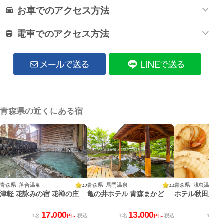
お車でのアクセス方法
電車でのアクセス方法
青森県の近くにある宿
青森県 落合温泉
青森県 馬門温泉
青森県 浅虫温泉
4.3
4.4
津軽 花詠みの宿 花禅の庄
亀の井ホテル 青森まかど
ホテル秋田屋
17,000
13,000
1名
税込
1名
税込
1名
円～
円～