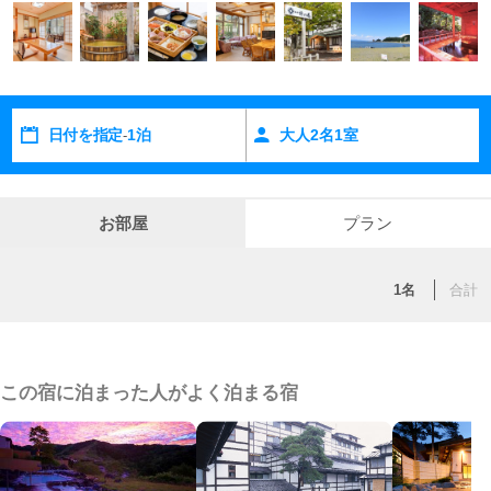
日付を指定
1泊
大人
2
名
1
室
-
お部屋
プラン
1名
合計
この宿に泊まった人がよく泊まる宿