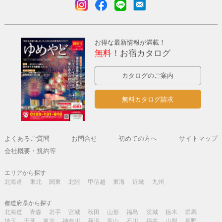
お得な最新情報が満載！
無料！
お宿カタログ
カタログのご案内
無料カタログ請求
よくあるご質問
お問合せ
初めての方へ
サイトマップ
会社概要・規約等
エリアから探す
北海道
東北
関東
北陸
甲信越
東海
近畿
九州
都道府県から探す
北海道
青森
岩手
宮城
秋田
山形
福島
茨城
栃木
群馬
埼玉
千葉
東京
神奈川
新潟
富山
石川
福井
山梨
長野