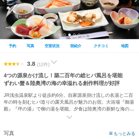
予約
写真
空室状況
宿紹介
クチコミ
地図
3.8
(12件)
4つの源泉かけ流し！築二百年の総ヒバ風呂を堪能
ずわい蟹＆陸奥湾の海の幸溢れる創作料理が好評
JR浅虫温泉駅より徒歩約6分。自家源泉掛け流しの名湯と二百
年の時を刻むヒバ造りの露天風呂が魅力のお宿。大浴場『御湯
殿』『坪の湯』で柳の湯を堪能。夕食は陸奥湾の新鮮な海の幸
を中心とした創作料理をお愉しみ下さい。
写真
もっとみる