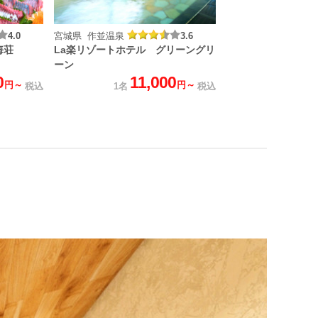
4.0
宮城県 作並温泉
3.6
海荘
La楽リゾートホテル グリーングリ
ーン
0
11,000
円～
円～
税込
1名
税込