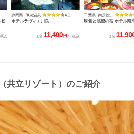
静岡県 伊東温泉
4.1
千葉県 南房総白浜野嶋温泉
ト松
ホテルラヴィエ川良
味覚と眺望の宿 ホテル南
11,400
11,90
円～
税込
1名
税込
1名
（共立リゾート）のご紹介