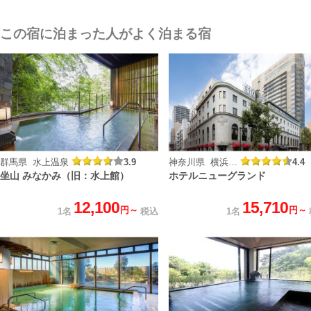
この宿に泊まった人がよく泊まる宿
群馬県 水上温泉
3.9
神奈川県 横浜山下公園
4.4
坐山 みなかみ（旧：水上館）
ホテルニューグランド
12,100
15,710
円～
円～
1名
税込
1名