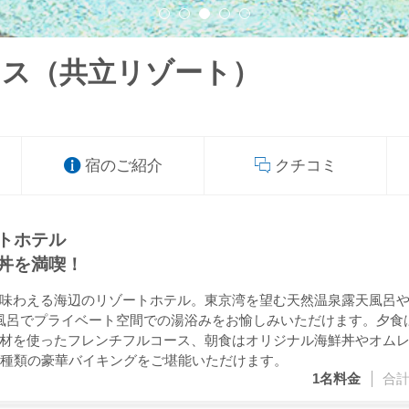
ラス（共立リゾート）
宿のご紹介
クチコミ
トホテル
丼を満喫！
味わえる海辺のリゾートホテル。東京湾を望む天然温泉露天風呂
風呂でプライベート空間での湯浴みをお愉しみいただけます。夕食
材を使ったフレンチフルコース、朝食はオリジナル海鮮丼やオム
0種類の豪華バイキングをご堪能いただけます。
1名
料金
合