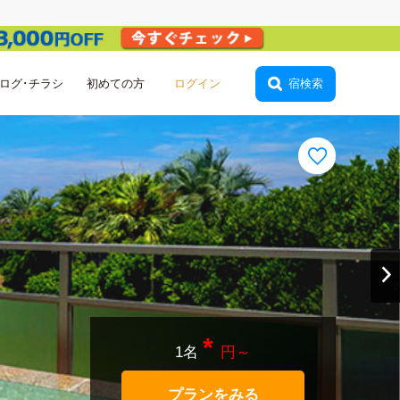
ログ･チラシ
初めての方
宿検索
会員登録
*
1名
円～
プランをみる