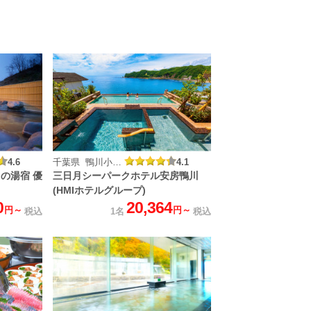
4.6
千葉県 鴨川小湊温泉
4.1
の湯宿 優
三日月シーパークホテル安房鴨川
(HMIホテルグループ)
0
20,364
円～
円～
税込
1名
税込