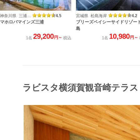
神奈川県 三浦マホロバ温泉
4.5
宮城県 松島海岸
4.2
マホロバマインズ三浦
ブリーズベイシーサイドリゾー
島
29,200
10,980
円～
円～
1名
税込
1名
ラビスタ横須賀観音崎テラス