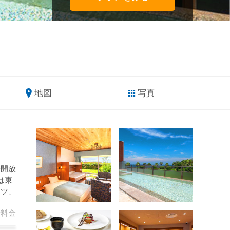
地図
写真
や開放
は東
レツ、
計
料金