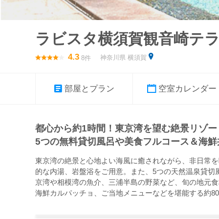
ラビスタ横須賀観音崎テ
4.3
神奈川県 横須賀
8件
部屋とプラン
空室カレンダー
都心から約1時間！東京湾を望む絶景リゾー
5つの無料貸切風呂や美食フルコース＆海鮮
東京湾の絶景と心地よい海風に癒されながら、非日常を
的な内湯、岩盤浴をご用意。また、5つの天然温泉貸切
京湾や相模湾の魚介、三浦半島の野菜など、旬の地元食
海鮮カルパッチョ、ご当地メニューなどを堪能する約8