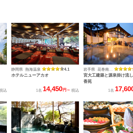
静岡県 熱海温泉
4.1
岩手県 花巻南温泉峡 山の神温泉
ホテルニューアカオ
宮大工建築と源泉掛け流し
香苑
14,450
17,60
円～
税込
1名
税込
1名