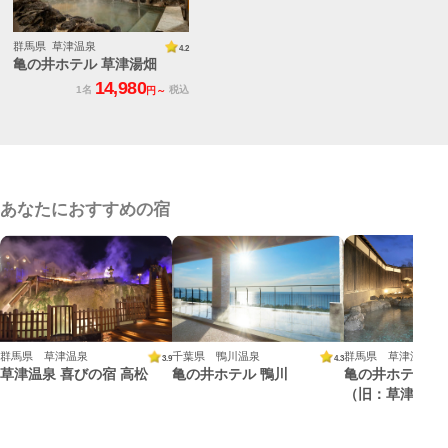
群馬県 草津温泉
4.2
亀の井ホテル 草津湯畑
14,980
1名
税込
円～
あなたにおすすめの宿
群馬県 草津温泉
千葉県 鴨川温泉
群馬県 草津温泉
3.9
4.3
草津温泉 喜びの宿 高松
亀の井ホテル 鴨川
亀の井ホテル 
（旧：草津温泉
ート）