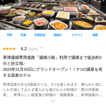
予約
写真
空室状況
宿紹介
クチコミ
地図
4.2
(32件)
草津湯畑専用道路「湯畑小路」利用で湯畑まで徒歩約3
分と好立地♪
2023年11月15日にグランドオープン！！3つの源泉を有
する温泉ホテル
草津温泉の主な6源泉のうち、3つを楽しめます。限られた宿に
しか引湯しておらず柔らかな湯ざわりが特徴の「西の河原源
泉」、草津らしい硫黄臭が特徴の「湯畑源泉」、草津源泉の中
でも非常に高温・強酸性の「万代鉱源泉」、ぜひご堪能くださ
い。