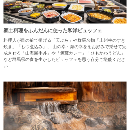
郷土料理をふんだんに使った和洋ビュッフェ
料理人が目の前で揚げる「天ぷら」や群馬名物「上州牛のすき
焼き」「もつ煮込み」、 山の幸・海の幸ををお好みで乗せて完
成させる「山海勝手丼」や「舞茸カレー」「ひもかわうどん」
など群馬県の食を生かしたビュッフェを思う存分ご堪能くださ
い