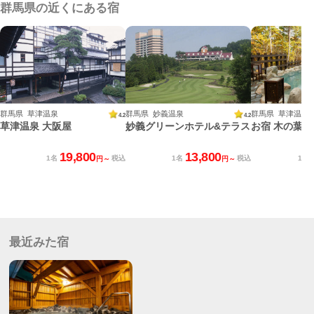
群馬県の近くにある宿
群馬県 草津温泉
群馬県 妙義温泉
群馬県 草津温泉
4.2
4.2
草津温泉 大阪屋
妙義グリーンホテル&テラス
お宿 木の葉(
19,800
13,800
1名
税込
1名
税込
1名
円～
円～
最近みた宿