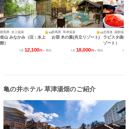
群馬県 水上温泉
群馬県 草津温泉
北海道 函館温泉
3.9
4.2
坐山 みなかみ（旧：水上
お宿 木の葉(共立リゾート)
ラビスタ函館
館）
ゾート）
12,100
18,000
1名
税込
1名
税込
1名
円～
円～
亀の井ホテル 草津湯畑のご紹介