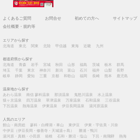
よくあるご質問
お問合せ
初めての方へ
サイトマップ
会社概要・規約等
エリアから探す
北海道
東北
関東
北陸
甲信越
東海
近畿
九州
都道府県から探す
北海道
青森
岩手
宮城
秋田
山形
福島
茨城
栃木
群馬
埼玉
千葉
東京
神奈川
新潟
富山
石川
福井
山梨
長野
岐阜
静岡
愛知
三重
京都
和歌山
福岡
長崎
熊本
鹿児島
温泉地から探す
あわら温泉
南信 蓼科温泉
那須温泉
鬼怒川温泉
水上温泉
猿ヶ京温泉
四万温泉
草津温泉
万座温泉
石和温泉
三谷温泉
下呂温泉
熱海温泉
伊東温泉
伊豆長岡温泉
湯河原温泉
人気のエリア
館山・南房総
蓼科・白樺湖・車山
東伊豆
伊東・宇佐美・川奈
中伊豆（伊豆長岡・修善寺・天城湯ヶ島）
勝浦・鴨川
湯河原・真鶴・小田原
箱根
石和・勝沼・塩山
下呂・南飛騨
熱海