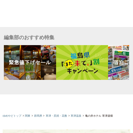
編集部のおすすめ特集
ゆめやどトップ
関東
群馬県
草津・尻焼・花敷
草津温泉
亀の井ホテル 草津湯畑