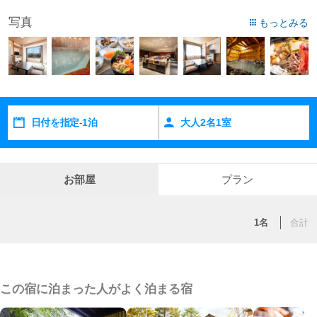
写真
もっとみる
日付を指定
1泊
大人
2
名
1
室
-
お部屋
プラン
1名
合計
この宿に泊まった人がよく泊まる宿