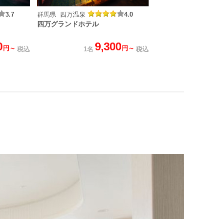
3.7
群馬県 四万温泉
4.0
四万グランドホテル
0
9,300
円～
円～
税込
1名
税込