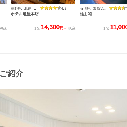
長野県 北信 戸倉上山田温泉
4.3
石川県 加賀温泉郷 山代温泉
ホテル亀屋本店
雄山閣
14,300
11,00
円～
税込
1名
税込
1名
ご紹介