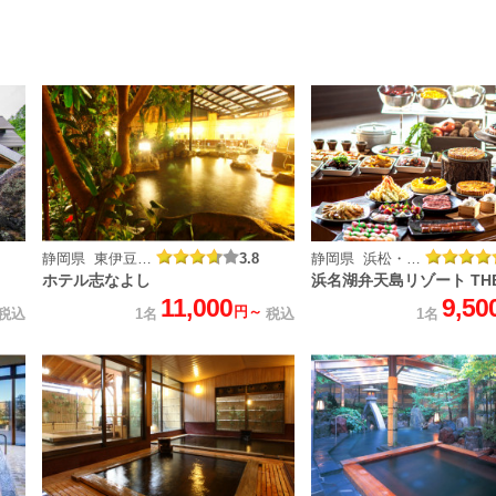
静岡県 東伊豆 熱川温泉
3.8
静岡県 浜松・浜名湖
ホテル志なよし
浜名湖弁天島リゾート THE
11,000
9,50
円～
税込
1名
税込
1名