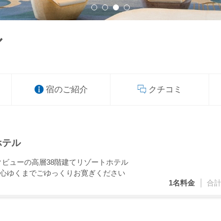
ル
宿のご紹介
クチコミ
ホテル
クビューの高層38階建てリゾートホテル
心ゆくまでごゆっくりお寛ぎください
1名
料金
合