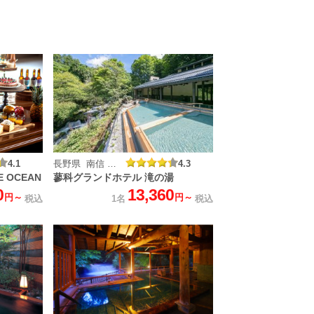
4.1
長野県 南信 蓼科温泉
4.3
 OCEAN
蓼科グランドホテル 滝の湯
0
13,360
円～
円～
税込
1名
税込