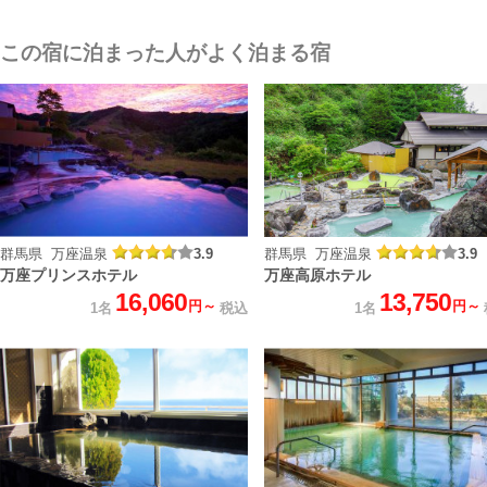
この宿に泊まった人がよく泊まる宿
群馬県 万座温泉
3.9
群馬県 万座温泉
3.9
万座プリンスホテル
万座高原ホテル
16,060
13,750
円～
円～
1名
税込
1名