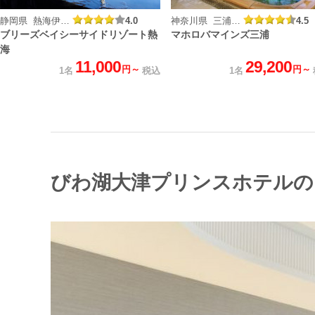
静岡県 熱海伊豆山温泉
4.0
神奈川県 三浦マホロバ温泉
4.5
ブリーズベイシーサイドリゾート熱
マホロバマインズ三浦
海
11,000
29,200
円～
円～
1名
税込
1名
びわ湖大津プリンスホテルの