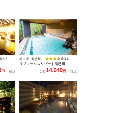
3.8
栃木県 鬼怒川温泉
3.6
リブマックスリゾート鬼怒川
0
14,640
円～
円～
税込
1名
税込