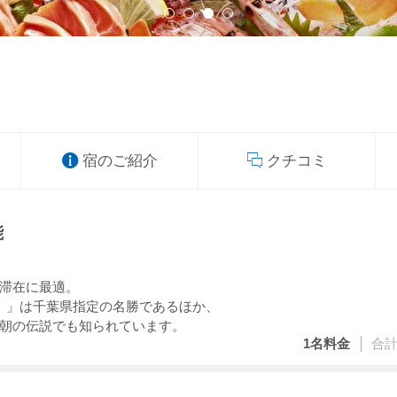
宿のご紹介
クチコミ
能
滞在に最適。
）」は千葉県指定の名勝であるほか、
朝の伝説でも知られています。
1名
料金
合