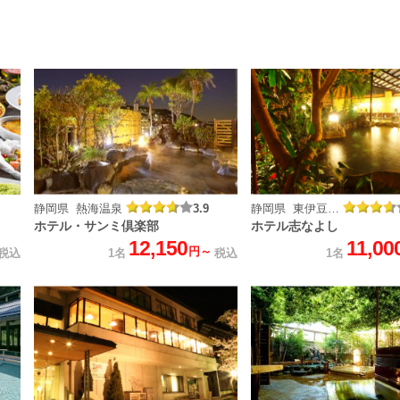
静岡県 熱海温泉
3.9
静岡県 東伊豆 熱川温泉
ホテル・サンミ倶楽部
ホテル志なよし
12,150
11,00
円～
税込
1名
税込
1名