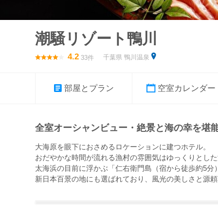
潮騒リゾート鴨川
4.2
千葉県 鴨川温泉
33件
部屋とプラン
空室カレンダー
全室オーシャンビュー・絶景と海の幸を堪
大海原を眼下におさめるロケーションに建つホテル。
おだやかな時間が流れる漁村の雰囲気はゆっくりとした
太海浜の目前に浮かぶ「仁右衛門島（宿から徒歩約5分
新日本百景の地にも選ばれており、風光の美しさと源頼