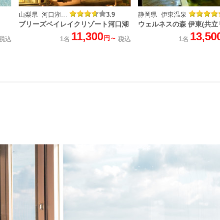
山梨県 河口湖温泉
3.9
静岡県 伊東温泉
ブリーズベイレイクリゾート河口湖
ウェルネスの森 伊東(共立
11,300
13,50
円～
税込
1名
税込
1名