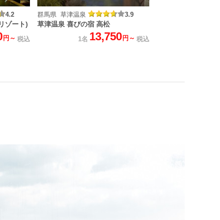
4.2
群馬県 草津温泉
3.9
リゾート)
草津温泉 喜びの宿 高松
0
13,750
円～
円～
税込
1名
税込