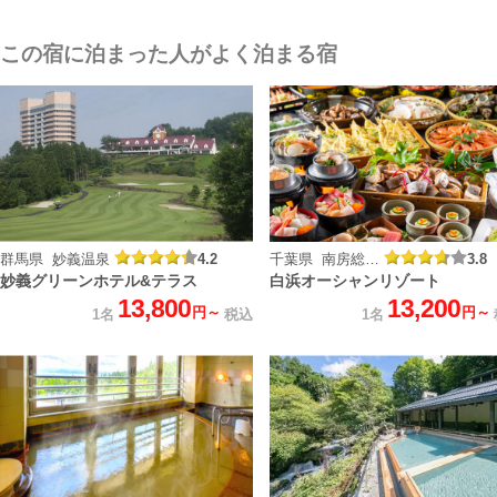
この宿に泊まった人がよく泊まる宿
群馬県 妙義温泉
4.2
千葉県 南房総白浜温泉
3.8
妙義グリーンホテル&テラス
白浜オーシャンリゾート
13,800
13,200
円～
円～
1名
税込
1名