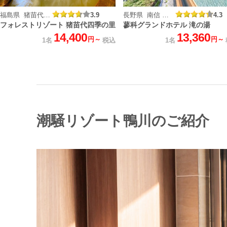
福島県 猪苗代四季の湯温泉
3.9
長野県 南信 蓼科温泉
4.3
フォレストリゾート 猪苗代四季の里
蓼科グランドホテル 滝の湯
14,400
13,360
円～
円～
1名
税込
1名
潮騒リゾート鴨川のご紹介