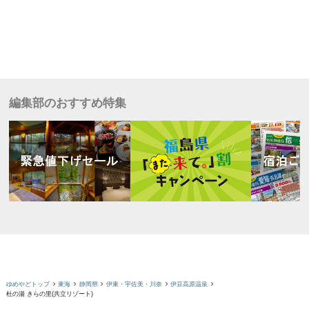
編集部のおすすめ特集
ゆめやどトップ
東海
静岡県
伊東・宇佐美・川奈
伊豆高原温泉
杜の湯 きらの里(共立リゾート)