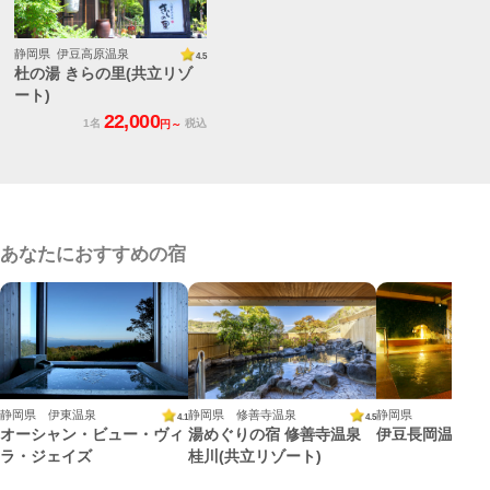
静岡県 伊豆高原温泉
4.5
杜の湯 きらの里(共立リゾ
ート)
22,000
1名
税込
円～
あなたにおすすめの宿
静岡県 伊東温泉
静岡県 修善寺温泉
静岡県
4.1
4.5
オーシャン・ビュー・ヴィ
湯めぐりの宿 修善寺温泉
伊豆長岡温泉 
ラ・ジェイズ
桂川(共立リゾート)