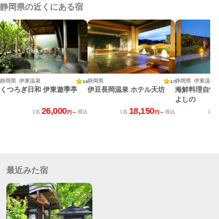
静岡県の近くにある宿
静岡県 伊東温泉
静岡県
静岡県 伊東温泉
4.6
4.7
くつろぎ日和 伊東遊季亭
伊豆長岡温泉 ホテル天坊
海鮮料理自慢
よしの
26,000
18,150
1名
税込
1名
税込
1名
円～
円～
最近みた宿