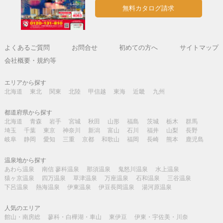
無料カタログ請求
よくあるご質問
お問合せ
初めての方へ
サイトマップ
会社概要・規約等
エリアから探す
北海道
東北
関東
北陸
甲信越
東海
近畿
九州
都道府県から探す
北海道
青森
岩手
宮城
秋田
山形
福島
茨城
栃木
群馬
埼玉
千葉
東京
神奈川
新潟
富山
石川
福井
山梨
長野
岐阜
静岡
愛知
三重
京都
和歌山
福岡
長崎
熊本
鹿児島
温泉地から探す
あわら温泉
南信 蓼科温泉
那須温泉
鬼怒川温泉
水上温泉
猿ヶ京温泉
四万温泉
草津温泉
万座温泉
石和温泉
三谷温泉
下呂温泉
熱海温泉
伊東温泉
伊豆長岡温泉
湯河原温泉
人気のエリア
館山・南房総
蓼科・白樺湖・車山
東伊豆
伊東・宇佐美・川奈