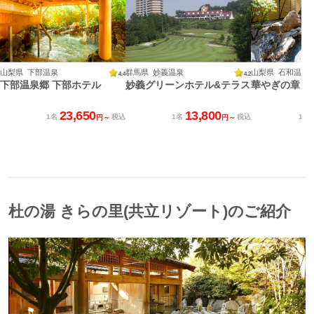
山梨県 下部温泉
群馬県 妙義温泉
山梨県 石和温泉
4.4
4.2
下部温泉郷 下部ホテル
妙義グリーンホテル&テラス
華やぎの章 慶
23,650
13,800
1名
税込
1名
税込
1名
円～
円～
杜の湯 きらの里(共立リゾート)のご紹介