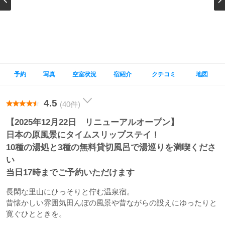
予約
写真
空室状況
宿紹介
クチコミ
地図
4.5
(40件)
【2025年12月22日 リニューアルオープン】
日本の原風景にタイムスリップステイ！
10種の湯処と3種の無料貸切風呂で湯巡りを満喫くださ
い
当日17時までご予約いただけます
長閑な里山にひっそりと佇む温泉宿。
昔懐かしい雰囲気田んぼの風景や昔ながらの設えにゆったりと
寛ぐひとときを。