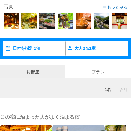
写真
もっとみる
日付を指定
1泊
大人
2
名
1
室
-
お部屋
プラン
1名
合計
この宿に泊まった人がよく泊まる宿