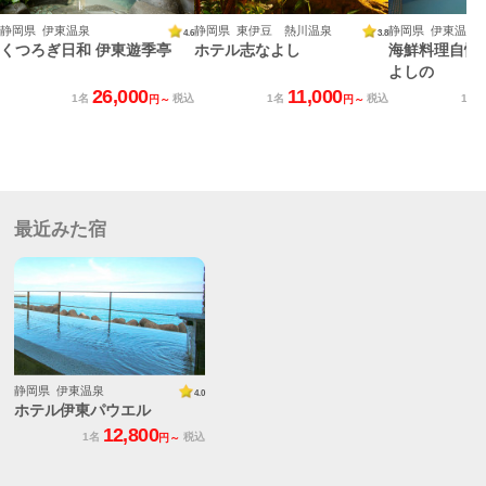
静岡県 伊東温泉
静岡県 東伊豆 熱川温泉
静岡県 伊東温泉
4.6
3.8
くつろぎ日和 伊東遊季亭
ホテル志なよし
海鮮料理自慢
よしの
26,000
11,000
1名
税込
1名
税込
1名
円～
円～
最近みた宿
静岡県 伊東温泉
4.0
ホテル伊東パウエル
12,800
1名
税込
円～