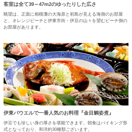
客室は全て39～47m2のゆったりした広さ
眺望は、正面に相模灘の大海原と初島が見える海側のお部屋
と、オレンジビーチと伊東市街・伊豆の山々を望むビーチ側の
お部屋があります。
伊東パウエルで一番人気のお料理『金目鯛姿煮』
伊豆でも珍しい身の厚さを堪能できます。朝食はバイキング形
式となっており、和洋約30種類ございます。