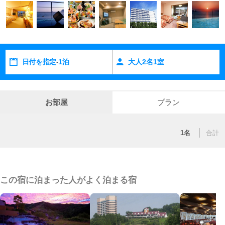
たロケーションのリゾートスポットです。
潮風が誘うくつろぎが、充実のひとときを演出します。
日付を指定
1泊
大人
2
名
1
室
-
お部屋
プラン
1名
合計
この宿に泊まった人がよく泊まる宿