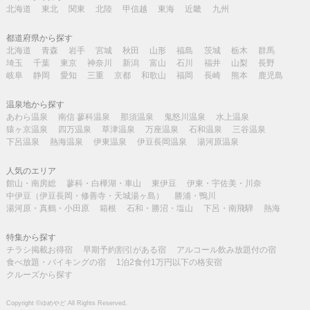
北海道
東北
関東
北陸
甲信越
東海
近畿
九州
都道府県から探す
北海道
青森
岩手
宮城
秋田
山形
福島
茨城
栃木
群馬
埼玉
千葉
東京
神奈川
新潟
富山
石川
福井
山梨
長野
岐阜
静岡
愛知
三重
京都
和歌山
福岡
長崎
熊本
鹿児島
温泉地から探す
あわら温泉
南信 蓼科温泉
那須温泉
鬼怒川温泉
水上温泉
猿ヶ京温泉
四万温泉
草津温泉
万座温泉
石和温泉
三谷温泉
下呂温泉
熱海温泉
伊東温泉
伊豆長岡温泉
湯河原温泉
人気のエリア
館山・南房総
蓼科・白樺湖・車山
東伊豆
伊東・宇佐美・川奈
中伊豆（伊豆長岡・修善寺・天城湯ヶ島）
勝浦・鴨川
湯河原・真鶴・小田原
箱根
石和・勝沼・塩山
下呂・南飛騨
熱海
特集から探す
チラシ掲載お得宿
早期予約割引がある宿
アルコール飲み放題付の宿
食べ放題・バイキングの宿
1泊2食付1万円以下の格安宿
クルーズから探す
Copyright ©ゆめやど All Rights Reserved.