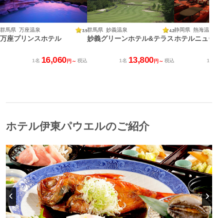
群馬県 万座温泉
群馬県 妙義温泉
静岡県 熱海温泉
3.9
4.2
万座プリンスホテル
妙義グリーンホテル&テラス
ホテルニュー
16,060
13,800
1名
税込
1名
税込
1名
円～
円～
ホテル伊東パウエルのご紹介