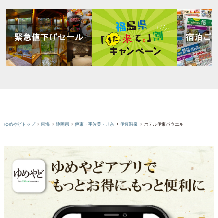
ゆめやどトップ
東海
静岡県
伊東・宇佐美・川奈
伊東温泉
ホテル伊東パウエル