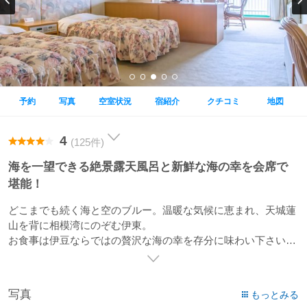
予約
写真
空室状況
宿紹介
クチコミ
地図
4
(125件)
海を一望できる絶景露天風呂と新鮮な海の幸を会席で
堪能！
どこまでも続く海と空のブルー。温暖な気候に恵まれ、天城蓮
山を背に相模湾にのぞむ伊東。
お食事は伊豆ならではの贅沢な海の幸を存分に味わい下さい。
周辺には大室山やオレンジビーチなど海と山の両方を満喫でき
るスポットが盛りだくさんで、
写真
もっとみる
観光はもちろん、レジャー・スポーツの中心地としても、優れ