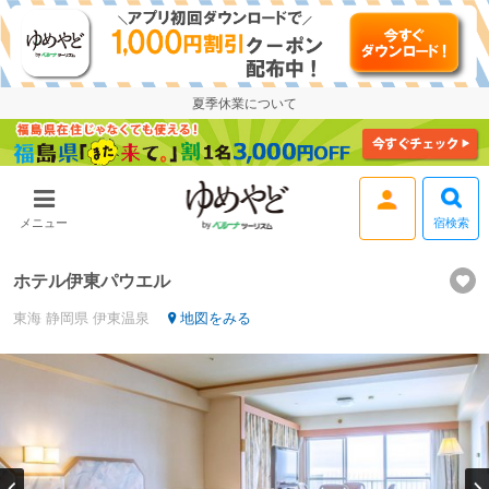
夏季休業について
宿検索
メニュー
ログイン
ホテル伊東パウエル
東海
静岡県
伊東温泉
地図をみる