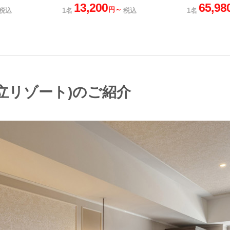
13,200
65,98
円～
税込
1名
税込
1名
共立リゾート)のご紹介