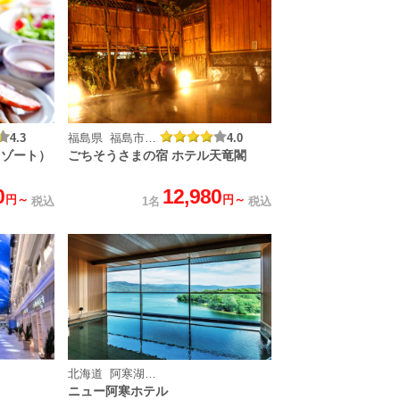
4.3
福島県 福島市 飯坂温泉
4.0
リゾート）
ごちそうさまの宿 ホテル天竜閣
0
12,980
円～
円～
税込
1名
税込
北海道 阿寒湖温泉
ニュー阿寒ホテル