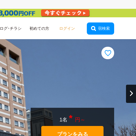
ログ･チラシ
初めての方
宿検索
*
1名
円～
プランをみる