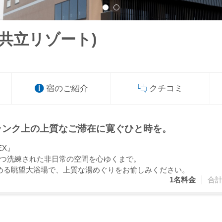
(共立リゾート)
宿のご紹介
クチコミ
ランク上の上質なご滞在に寛ぐひと時を。
EX』
つ洗練された非日常の空間を心ゆくまで。
める眺望大浴場で、上質な湯めぐりをお愉しみください。
1名
料金
合