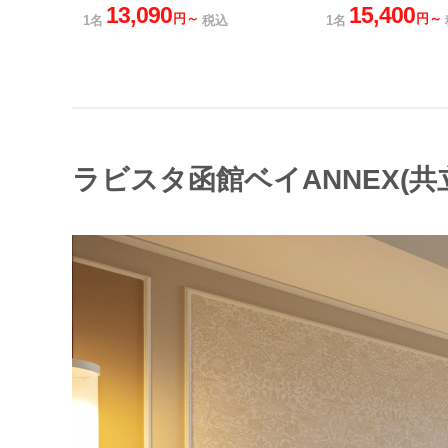
13,090
15,400
円～
円～
1名
税込
1名
ラビスタ函館ベイANNEX(