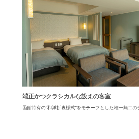
端正かつクラシカルな設えの客室
函館特有の"和洋折衷様式"をモチーフとした唯一無二