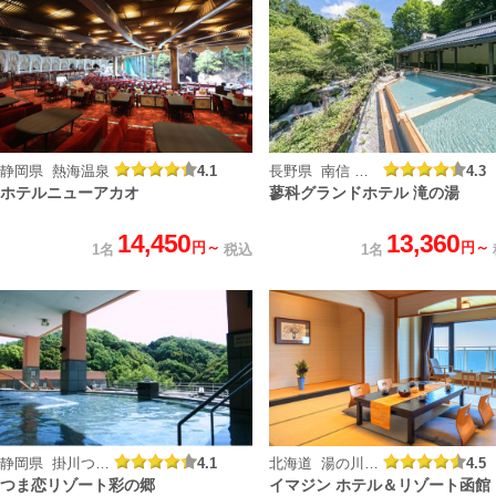
静岡県 熱海温泉
4.1
長野県 南信 蓼科温泉
4.3
ホテルニューアカオ
蓼科グランドホテル 滝の湯
14,450
13,360
円～
円～
1名
税込
1名
静岡県 掛川つま恋温泉
4.1
北海道 湯の川温泉
4.5
つま恋リゾート彩の郷
イマジン ホテル＆リゾート函館