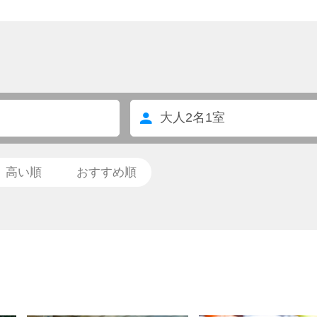
大人
2
名
1
室
高い順
おすすめ順