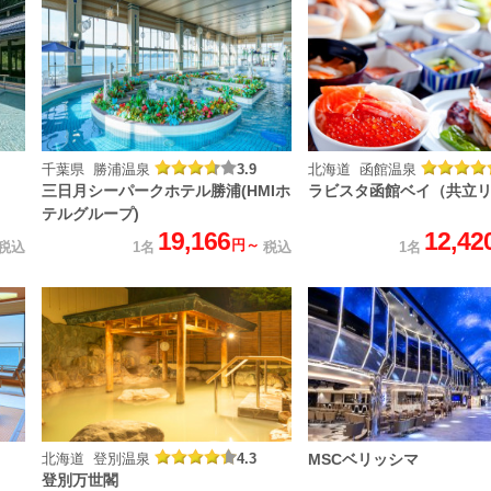
千葉県 勝浦温泉
3.9
北海道 函館温泉
三日月シーパークホテル勝浦(HMIホ
ラビスタ函館ベイ（共立
テルグループ)
19,166
12,42
円～
税込
1名
税込
1名
北海道 登別温泉
4.3
MSCベリッシマ
登別万世閣