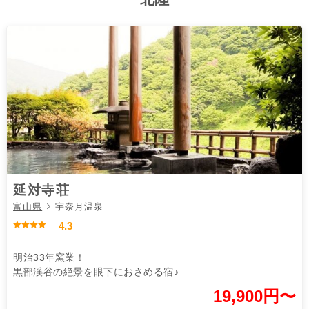
延対寺荘
富山県
宇奈月温泉
4.3
明治33年窯業！
黒部渓谷の絶景を眼下におさめる宿♪
19,900円〜