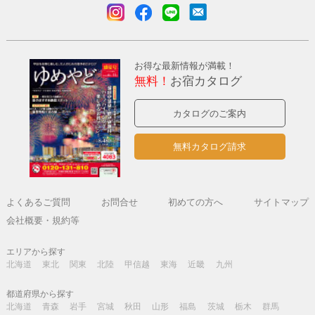
お得な最新情報が満載！
無料！
お宿カタログ
カタログのご案内
無料カタログ請求
よくあるご質問
お問合せ
初めての方へ
サイトマップ
会社概要・規約等
エリアから探す
北海道
東北
関東
北陸
甲信越
東海
近畿
九州
都道府県から探す
北海道
青森
岩手
宮城
秋田
山形
福島
茨城
栃木
群馬