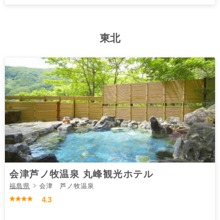
東北
会津芦ノ牧温泉 丸峰観光ホテル
福島県
会津 芦ノ牧温泉
4.3