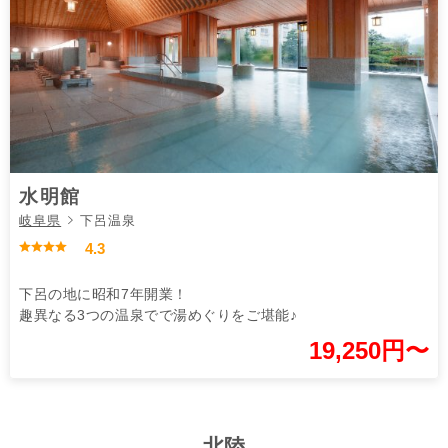
水明館
岐阜県
下呂温泉
4.3
下呂の地に昭和7年開業！
趣異なる3つの温泉でで湯めぐりをご堪能♪
19,250円〜
北陸