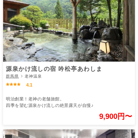
源泉かけ流しの宿 吟松亭あわしま
群馬県
老神温泉
4.1
明治創業！老神の老舗旅館。
四季を望む源泉かけ流しの絶景露天が自慢♪
9,900円〜