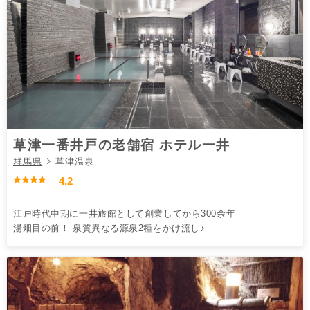
草津一番井戸の老舗宿 ホテル一井
群馬県
草津温泉
4.2
江戸時代中期に一井旅館として創業してから300余年
湯畑目の前！ 泉質異なる源泉2種をかけ流し♪