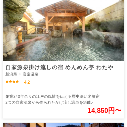
自家源泉掛け流しの宿 めんめん亭 わたや
新潟県
岩室温泉
4.2
創業240年余りの江戸の風情を伝える歴史深い老舗宿
2つの自家源泉から作られたかけ流し温泉を堪能♪
14,850円〜