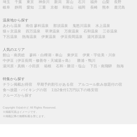
埼玉
千葉
東京
神奈川
新潟
富山
石川
福井
山梨
長野
岐阜
静岡
愛知
三重
京都
和歌山
福岡
長崎
熊本
鹿児島
温泉地から探す
あわら温泉
南信 蓼科温泉
那須温泉
鬼怒川温泉
水上温泉
猿ヶ京温泉
四万温泉
草津温泉
万座温泉
石和温泉
三谷温泉
下呂温泉
熱海温泉
伊東温泉
伊豆長岡温泉
湯河原温泉
人気のエリア
館山・南房総
蓼科・白樺湖・車山
東伊豆
伊東・宇佐美・川奈
中伊豆（伊豆長岡・修善寺・天城湯ヶ島）
勝浦・鴨川
湯河原・真鶴・小田原
箱根
石和・勝沼・塩山
下呂・南飛騨
熱海
特集から探す
チラシ掲載お得宿
早期予約割引がある宿
アルコール飲み放題付の宿
食べ放題・バイキングの宿
1泊2食付1万円以下の格安宿
クルーズから探す
Copyright ©ゆめやど All Rights Reserved.
※掲載写真はイメージです。
※掲載記事の無断転載を禁じます。