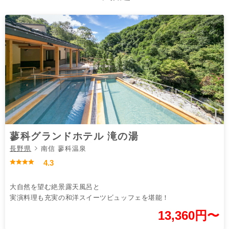
蓼科グランドホテル 滝の湯
長野県
南信 蓼科温泉
4.3
大自然を望む絶景露天風呂と
実演料理も充実の和洋スイーツビュッフェを堪能！
13,360円〜