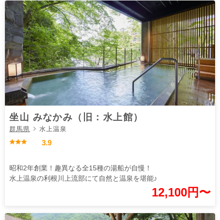
坐山 みなかみ（旧：水上館）
群馬県
水上温泉
3.9
昭和2年創業！趣異なる全15種の湯船が自慢！
水上温泉の利根川上流部にて自然と温泉を堪能♪
12,100円〜