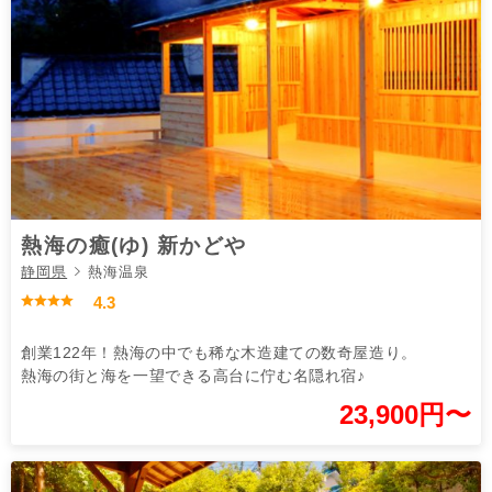
熱海の癒(ゆ) 新かどや
静岡県
熱海温泉
4.3
創業122年！熱海の中でも稀な木造建ての数奇屋造り。
熱海の街と海を一望できる高台に佇む名隠れ宿♪
23,900円〜