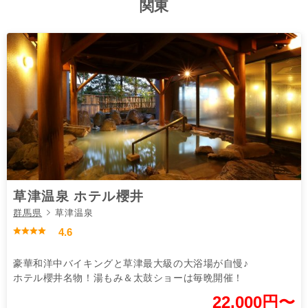
関東
草津温泉 ホテル櫻井
群馬県
草津温泉
4.6
豪華和洋中バイキングと草津最大級の大浴場が自慢♪
ホテル櫻井名物！湯もみ＆太鼓ショーは毎晩開催！
22,000円〜