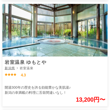
岩室温泉 ゆもとや
新潟県
岩室温泉
4.3
開湯300年の歴史を誇る効能豊かな美肌湯♪
新潟の幸満載の料理に舌鼓間違いなし！
13,200円〜