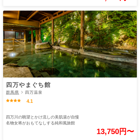
四万やまぐち館
群馬県
四万温泉
4.1
四万川の眺望とかけ流しの美肌湯が自慢
名物女将がおもてなしする純和風旅館
13,750円〜