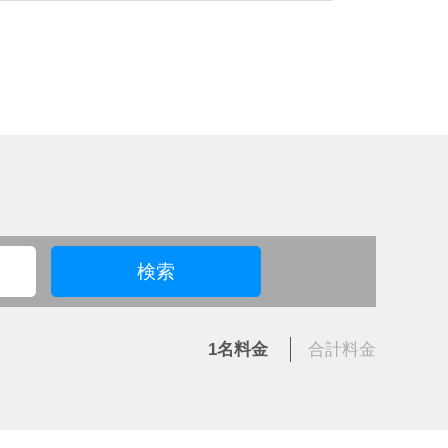
人物それぞれの声色を使い分けたプロ顔負けの
検索
1名
料金
合計
料金