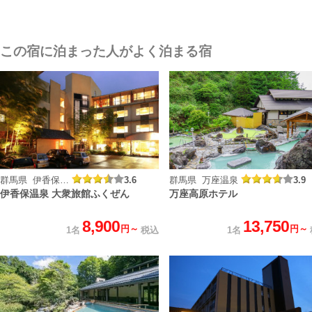
この宿に泊まった人がよく泊まる宿
群馬県 伊香保温泉
3.6
群馬県 万座温泉
3.9
伊香保温泉 大衆旅館ふくぜん
万座高原ホテル
8,900
13,750
円～
円～
1名
税込
1名