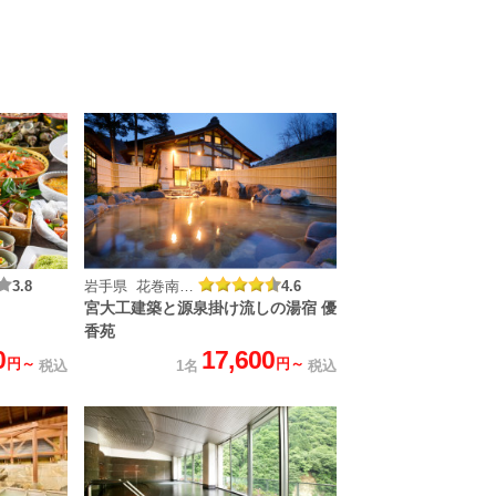
3.8
岩手県 花巻南温泉峡 山の神温泉
4.6
宮大工建築と源泉掛け流しの湯宿 優
香苑
0
17,600
円～
円～
税込
1名
税込