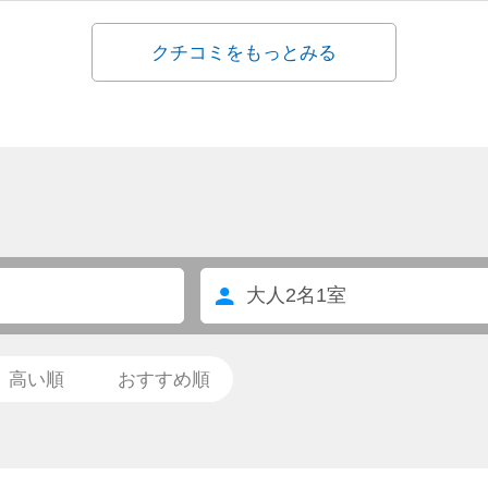
芝居は素晴らしかったです。演目は知ってるものでしたが、登場
クチコミをもっとみる
た。
も親切で、気持ち良く過ごさせて頂きました。
たい、周りの人達にもお勧めしたい素敵な宿でした。
大人
2
名
1
室
高い順
おすすめ順