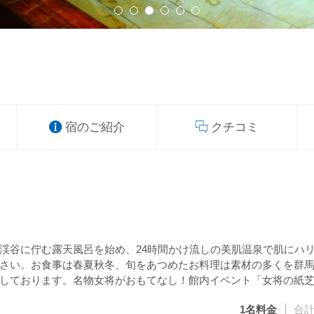
宿のご紹介
クチコミ
渓谷に佇む露天風呂を始め、24時間かけ流しの美肌温泉で肌にハ
さい。お食事は春夏秋冬、旬をあつめたお料理は素材の多くを群
しております。名物女将がおもてなし！館内イベント「女将の紙
1名
料金
合