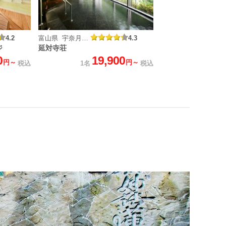
4.2
富山県 宇奈月温泉
4.3
ジ
延対寺荘
0
19,900
円～
円～
税込
1名
税込