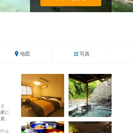
地図
写真
リと
馬産に
芝居」
計
料金