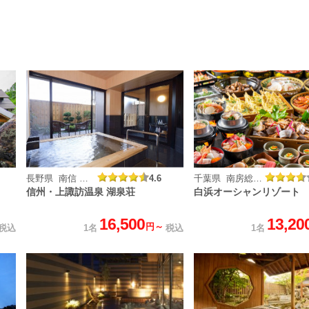
長野県 南信 上諏訪温泉
4.6
千葉県 南房総白浜温泉
信州・上諏訪温泉 湖泉荘
白浜オーシャンリゾート
16,500
13,20
円～
税込
1名
税込
1名