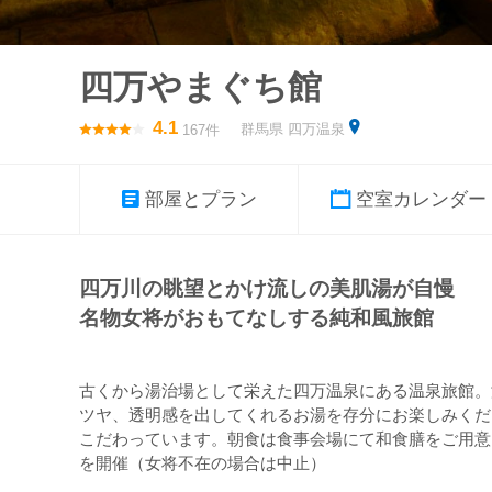
四万やまぐち館
4.1
群馬県 四万温泉
167件
部屋とプラン
空室カレンダー
四万川の眺望とかけ流しの美肌湯が自慢
名物女将がおもてなしする純和風旅館
古くから湯治場として栄えた四万温泉にある温泉旅館。
ツヤ、透明感を出してくれるお湯を存分にお楽しみくだ
こだわっています。朝食は食事会場にて和食膳をご用意
を開催（女将不在の場合は中止）