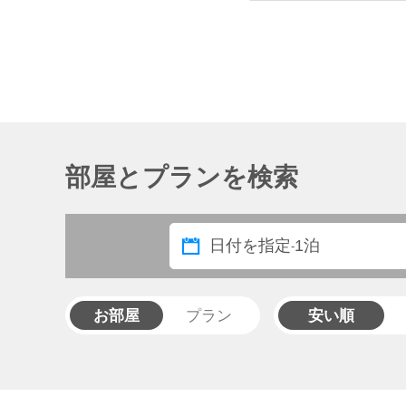
そして、女将さんの紙
お話に惹き込まれまし
従業員の皆さんもとて
機会があったら再訪し
部屋とプランを検索
日付を指定
1泊
-
お部屋
プラン
安い順