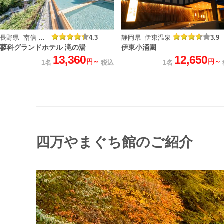
長野県 南信 蓼科温泉
4.3
静岡県 伊東温泉
3.9
蓼科グランドホテル 滝の湯
伊東小涌園
13,360
12,650
円～
円～
1名
税込
1名
四万やまぐち館のご紹介