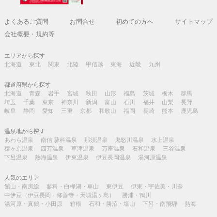
よくあるご質問
お問合せ
初めての方へ
サイトマップ
会社概要・規約等
エリアから探す
北海道
東北
関東
北陸
甲信越
東海
近畿
九州
都道府県から探す
北海道
青森
岩手
宮城
秋田
山形
福島
茨城
栃木
群馬
埼玉
千葉
東京
神奈川
新潟
富山
石川
福井
山梨
長野
岐阜
静岡
愛知
三重
京都
和歌山
福岡
長崎
熊本
鹿児島
温泉地から探す
あわら温泉
南信 蓼科温泉
那須温泉
鬼怒川温泉
水上温泉
猿ヶ京温泉
四万温泉
草津温泉
万座温泉
石和温泉
三谷温泉
下呂温泉
熱海温泉
伊東温泉
伊豆長岡温泉
湯河原温泉
人気のエリア
館山・南房総
蓼科・白樺湖・車山
東伊豆
伊東・宇佐美・川奈
中伊豆（伊豆長岡・修善寺・天城湯ヶ島）
勝浦・鴨川
湯河原・真鶴・小田原
箱根
石和・勝沼・塩山
下呂・南飛騨
熱海