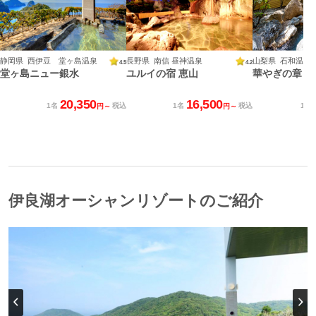
静岡県 西伊豆 堂ヶ島温泉
長野県 南信 昼神温泉
山梨県 石和温泉
4.5
4.2
堂ヶ島ニュー銀水
ユルイの宿 恵山
華やぎの章 慶
20,350
16,500
1名
税込
1名
税込
1名
円～
円～
伊良湖オーシャンリゾートのご紹介