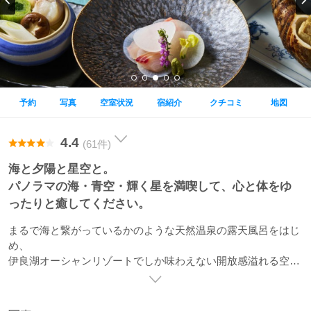
予約
写真
空室状況
宿紹介
クチコミ
地図
4.4
(61件)
海と夕陽と星空と。
パノラマの海・青空・輝く星を満喫して、心と体をゆ
ったりと癒してください。
まるで海と繋がっているかのような天然温泉の露天風呂をはじ
め、
伊良湖オーシャンリゾートでしか味わえない開放感溢れる空間
です。