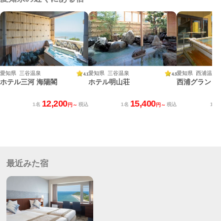
愛知県 三谷温泉
愛知県 三谷温泉
愛知県 西浦温泉
4.1
4.3
ホテル三河 海陽閣
ホテル明山荘
西浦グランド
12,200
15,400
1名
税込
1名
税込
1名
円～
円～
最近みた宿