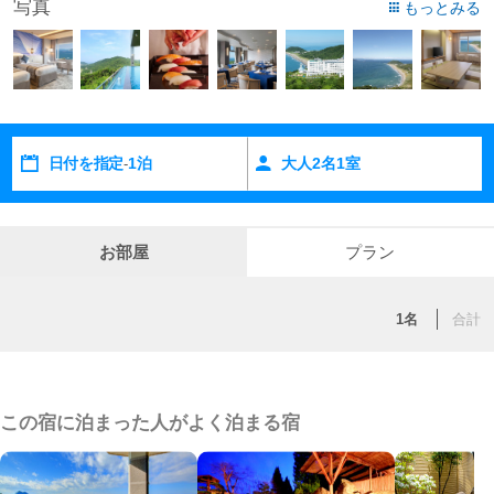
写真
もっとみる
日付を指定
1泊
大人
2
名
1
室
-
お部屋
プラン
1名
合計
この宿に泊まった人がよく泊まる宿