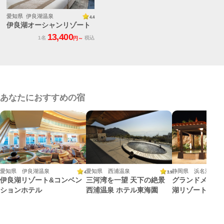
愛知県 伊良湖温泉
4.4
伊良湖オーシャンリゾート
13,400
1名
税込
円～
あなたにおすすめの宿
愛知県 伊良湖温泉
愛知県 西浦温泉
静岡県 浜名湖雄踏
4
3.9
伊良湖リゾート&コンベン
三河湾を一望 天下の絶景
グランドメルキ
ションホテル
西浦温泉 ホテル東海園
湖リゾート＆ス