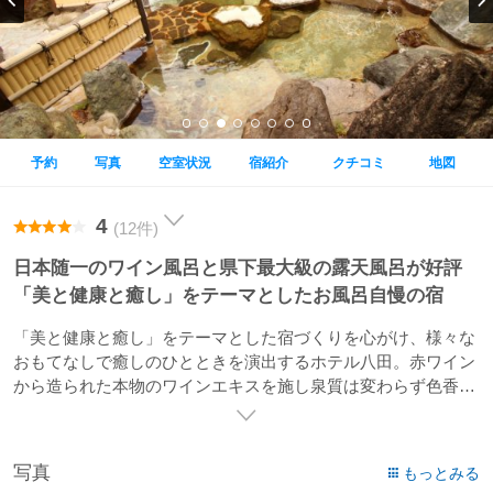
予約
写真
空室状況
宿紹介
クチコミ
地図
4
(12件)
日本随一のワイン風呂と県下最大級の露天風呂が好評
「美と健康と癒し」をテーマとしたお風呂自慢の宿
「美と健康と癒し」をテーマとした宿づくりを心がけ、様々な
おもてなしで癒しのひとときを演出するホテル八田。赤ワイン
から造られた本物のワインエキスを施し泉質は変わらず色香り
が絶妙な展望ワイン風呂が好評。アルコール分は除いてありま
すので、お子様でも安心してご入浴いただけます。一番の魅力
はFFCセラミックスを導入した県下最大級の露天風呂。湯量豊
写真
もっとみる
富な温泉にFFC（老化を抑制し生物の機能を活性化する作用）