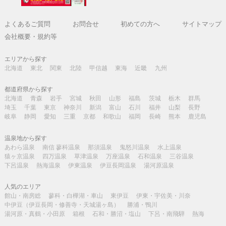
よくあるご質問
お問合せ
初めての方へ
サイトマップ
会社概要・規約等
エリアから探す
北海道
東北
関東
北陸
甲信越
東海
近畿
九州
都道府県から探す
北海道
青森
岩手
宮城
秋田
山形
福島
茨城
栃木
群馬
埼玉
千葉
東京
神奈川
新潟
富山
石川
福井
山梨
長野
岐阜
静岡
愛知
三重
京都
和歌山
福岡
長崎
熊本
鹿児島
温泉地から探す
あわら温泉
南信 蓼科温泉
那須温泉
鬼怒川温泉
水上温泉
猿ヶ京温泉
四万温泉
草津温泉
万座温泉
石和温泉
三谷温泉
下呂温泉
熱海温泉
伊東温泉
伊豆長岡温泉
湯河原温泉
人気のエリア
館山・南房総
蓼科・白樺湖・車山
東伊豆
伊東・宇佐美・川奈
中伊豆（伊豆長岡・修善寺・天城湯ヶ島）
勝浦・鴨川
湯河原・真鶴・小田原
箱根
石和・勝沼・塩山
下呂・南飛騨
熱海