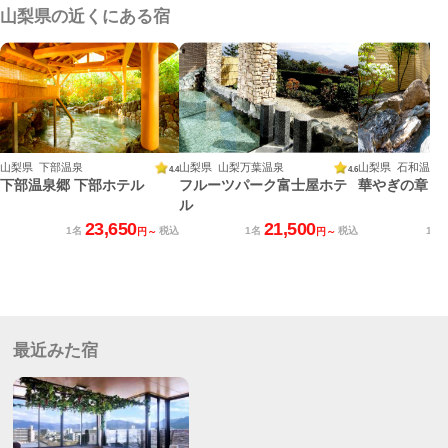
山梨県の近くにある宿
山梨県 下部温泉
山梨県 山梨万葉温泉
山梨県 石和温泉
4.4
4.6
下部温泉郷 下部ホテル
フルーツパーク富士屋ホテ
華やぎの章 慶
ル
23,650
21,500
1名
税込
1名
税込
1名
円～
円～
最近みた宿