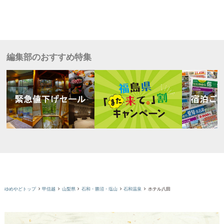
編集部のおすすめ特集
ゆめやどトップ
甲信越
山梨県
石和・勝沼・塩山
石和温泉
ホテル八田