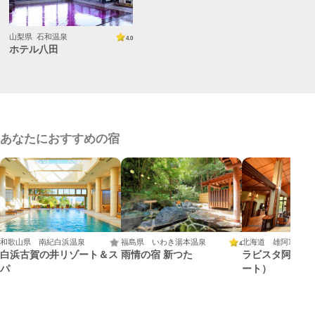
山梨県 石和温泉
4.0
ホテル八田
あなたにおすすめの宿
和歌山県 南紀白浜温泉
福島県 いわき湯本温泉
北海道 雄阿寒温泉
4
白浜古賀の井リゾート＆ス
雨情の宿 新つた
ラビスタ阿寒川
パ
ート）