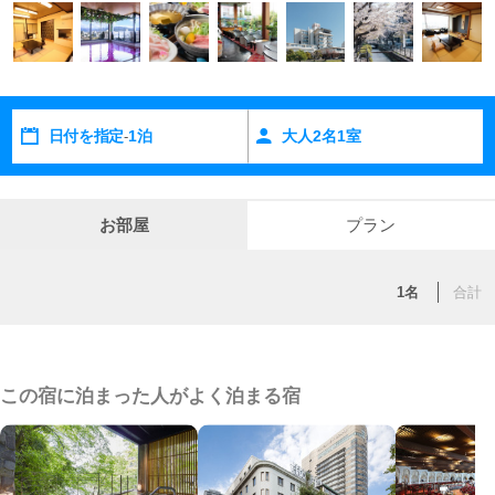
を融合させることで、体に優しく美容・美肌効果のある湯浴み
をお愉しみいただけます。地元の新鮮な食材をふんだんに使用
し、職人が丹精込める甲州の味覚も魅力のひとつ。お料理との
相性をとことん追求した八田オリジナルワインは、お食事をよ
り美味しく楽しく演出します。
日付を指定
1泊
大人
2
名
1
室
-
お部屋
プラン
1名
合計
この宿に泊まった人がよく泊まる宿