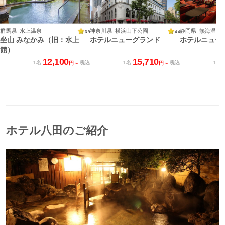
群馬県 水上温泉
神奈川県 横浜山下公園
静岡県 熱海温泉
3.9
4.4
坐山 みなかみ（旧：水上
ホテルニューグランド
ホテルニュー
館）
12,100
15,710
1名
税込
1名
税込
1名
円～
円～
ホテル八田のご紹介