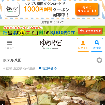
夏季休業について
宿検索
メニュー
ホテル八田
甲信越
山梨県
石和温泉
地図をみる