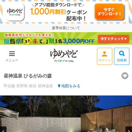
夏季休業について
ログイン
宿検索
メニュー
昼神温泉 ひるがみの森
甲信越
長野県
南信 昼神温泉
地図をみる