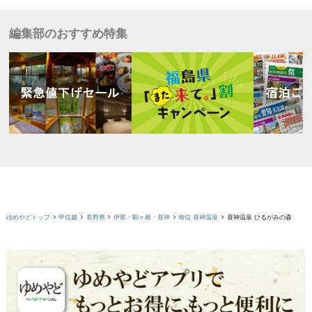
編集部のおすすめ特集
ゆめやどトップ
甲信越
長野県
伊那・駒ヶ根・昼神
南信 昼神温泉
昼神温泉 ひるがみの森