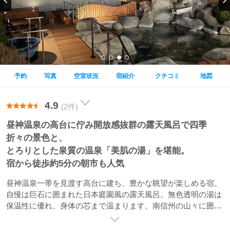
予約
写真
空室状況
宿紹介
クチコミ
地図
4.9
(2件)
昼神温泉の高台に佇み開放感抜群の露天風呂で四季
折々の景色と、
とろりとした泉質の温泉「美肌の湯」を堪能。
宿から徒歩約5分の朝市も人気
昼神温泉一帯を見渡す高台に建ち、豊かな眺望が楽しめる宿。
自慢は巨石に囲まれた日本庭園風の露天風呂。無色透明の湯は
保温性に優れ、身体の芯まで温まります。南信州の山々に囲ま
れて、のどかな温泉情緒と地物の料理を味わいながらのんびり
とお過ごしください。