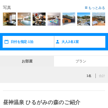
写真
もっとみる
日付を指定
1泊
大人
2
名
1
室
-
お部屋
プラン
1名
合計
昼神温泉 ひるがみの森のご紹介