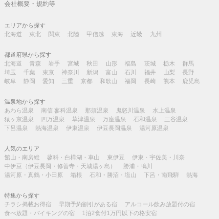
会社概要・規約等
エリアから探す
北海道
東北
関東
北陸
甲信越
東海
近畿
九州
都道府県から探す
北海道
青森
岩手
宮城
秋田
山形
福島
茨城
栃木
群馬
埼玉
千葉
東京
神奈川
新潟
富山
石川
福井
山梨
長野
岐阜
静岡
愛知
三重
京都
和歌山
福岡
長崎
熊本
鹿児島
温泉地から探す
あわら温泉
南信 蓼科温泉
那須温泉
鬼怒川温泉
水上温泉
猿ヶ京温泉
四万温泉
草津温泉
万座温泉
石和温泉
三谷温泉
下呂温泉
熱海温泉
伊東温泉
伊豆長岡温泉
湯河原温泉
人気のエリア
館山・南房総
蓼科・白樺湖・車山
東伊豆
伊東・宇佐美・川奈
中伊豆（伊豆長岡・修善寺・天城湯ヶ島）
勝浦・鴨川
湯河原・真鶴・小田原
箱根
石和・勝沼・塩山
下呂・南飛騨
熱海
特集から探す
チラシ掲載お得宿
早期予約割引がある宿
アルコール飲み放題付の宿
食べ放題・バイキングの宿
1泊2食付1万円以下の格安宿