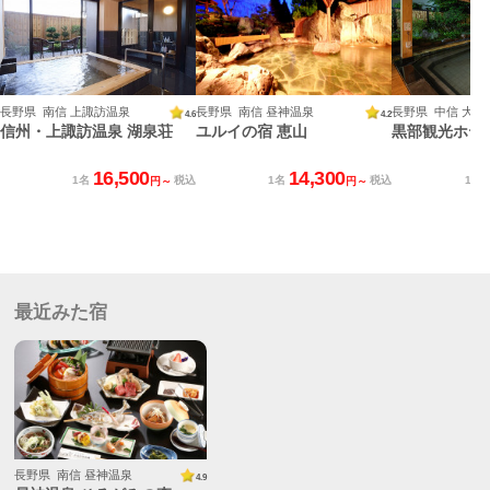
長野県 南信 上諏訪温泉
長野県 南信 昼神温泉
長野県 中信 大町
4.6
4.2
信州・上諏訪温泉 湖泉荘
ユルイの宿 恵山
黒部観光ホテ
16,500
14,300
1名
税込
1名
税込
1名
円～
円～
最近みた宿
長野県 南信 昼神温泉
4.9