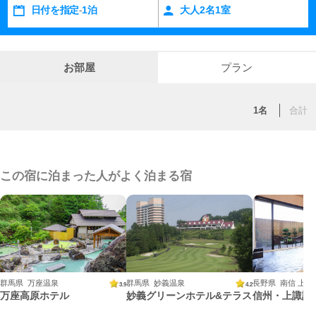
日付を指定
1泊
大人
2
名
1
室
-
お部屋
プラン
1名
合計
この宿に泊まった人がよく泊まる宿
群馬県 万座温泉
群馬県 妙義温泉
長野県 南信 上諏
3.9
4.2
万座高原ホテル
妙義グリーンホテル&テラス
信州・上諏訪