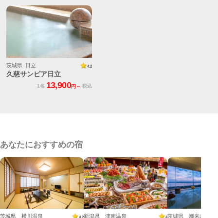
茨城県 日立
4.2
久慈サンピア日立
13,900
1名
税込
円～
あなたにおすすめの宿
茨城県 横川温泉
新潟県 津南温泉
茨城県 潮来水原温
4.2
4