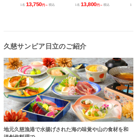
13,750
13,800
1名
税込
1名
税込
1名
円～
円～
久慈サンピア日立のご紹介
地元久慈漁港で水揚げされた海の味覚や山の食材を和