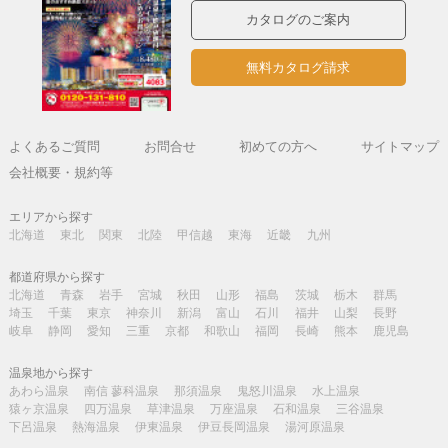
カタログのご案内
無料カタログ請求
よくあるご質問
お問合せ
初めての方へ
サイトマップ
会社概要・規約等
エリアから探す
北海道
東北
関東
北陸
甲信越
東海
近畿
九州
都道府県から探す
北海道
青森
岩手
宮城
秋田
山形
福島
茨城
栃木
群馬
埼玉
千葉
東京
神奈川
新潟
富山
石川
福井
山梨
長野
岐阜
静岡
愛知
三重
京都
和歌山
福岡
長崎
熊本
鹿児島
温泉地から探す
あわら温泉
南信 蓼科温泉
那須温泉
鬼怒川温泉
水上温泉
猿ヶ京温泉
四万温泉
草津温泉
万座温泉
石和温泉
三谷温泉
下呂温泉
熱海温泉
伊東温泉
伊豆長岡温泉
湯河原温泉