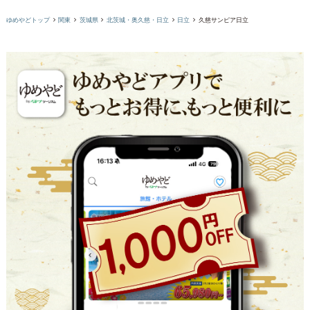
ゆめやどトップ
関東
茨城県
北茨城・奥久慈・日立
日立
久慈サンピア日立