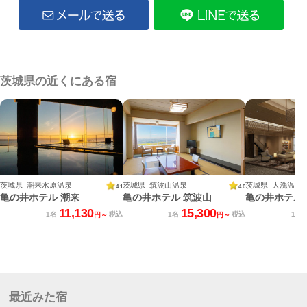
茨城県の近くにある宿
茨城県 潮来水原温泉
茨城県 筑波山温泉
茨城県 大洗温泉
4.1
4.0
亀の井ホテル 潮来
亀の井ホテル 筑波山
11,130
15,300
1名
税込
1名
税込
1名
円～
円～
最近みた宿