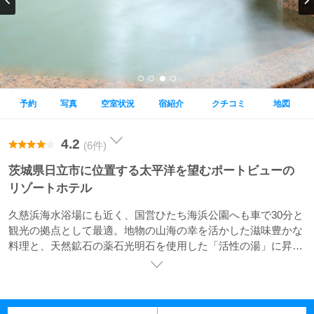
予約
写真
空室状況
宿紹介
クチコミ
地図
4.2
(6件)
茨城県日立市に位置する太平洋を望むポートビューの
リゾートホテル
久慈浜海水浴場にも近く、国営ひたち海浜公園へも車で30分と
観光の拠点として最適。地物の山海の幸を活かした滋味豊かな
料理と、天然鉱石の薬石光明石を使用した「活性の湯」に昇る
朝日も魅力です