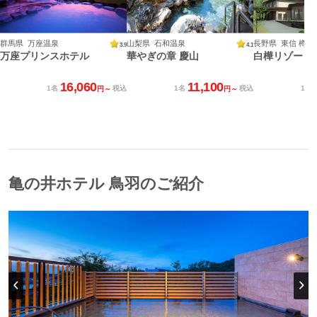
群馬県 万座温泉
山梨県 石和温泉
長野県 東信 樽ヶ
3.9
4.1
万座プリンスホテル
華やぎの章 慶山
白樺リゾート
16,060
11,100
1名
税込
1名
税込
1名
円～
円～
亀の井ホテル 鳥羽のご紹介