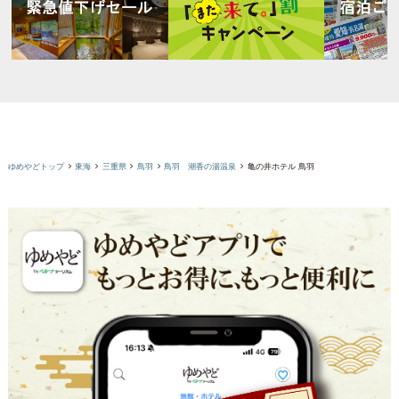
ゆめやどトップ
東海
三重県
鳥羽
鳥羽 潮香の湯温泉
亀の井ホテル 鳥羽