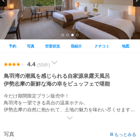
予約
写真
空室状況
宿紹介
クチコミ
地図
4.4
(55件)
鳥羽湾の潮風を感じられる自家源泉露天風呂
伊勢志摩の新鮮な海の幸をビュッフェで堪能
今だけ期間限定プラン販売中！
鳥羽湾を一望できる高台の温泉ホテル。
伊勢志摩の自然に抱かれて、土地の魅力を味わい尽くせます。
伊勢志摩の海の幸や山の幸をふんだんに使った自慢のお料理の
数々。地元の食材を地元で味わうのは、旅の醍醐味のひとつで
す。
写真
もっとみる
天然温泉「潮香の湯」鳥羽湾を望む露天風呂で潮風を感じなが