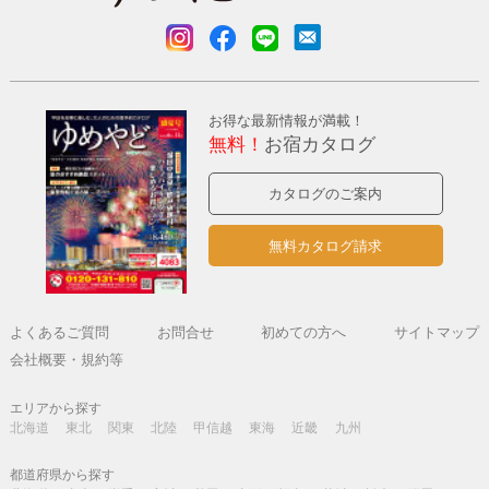
お得な最新情報が満載！
無料！
お宿カタログ
カタログのご案内
無料カタログ請求
よくあるご質問
お問合せ
初めての方へ
サイトマップ
会社概要・規約等
エリアから探す
北海道
東北
関東
北陸
甲信越
東海
近畿
九州
都道府県から探す