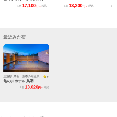
17,100
13,200
1名
税込
1名
税込
1名
円～
円～
最近みた宿
三重県 鳥羽 潮香の湯温泉
4.4
亀の井ホテル 鳥羽
13,020
1名
税込
円～