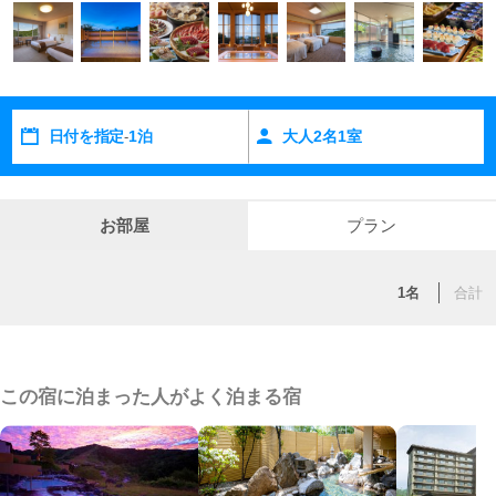
らほっとひと息つけば、こころもからだも芯まで温かくなれま
す。
観光する人も、地元の人もうれしいロケーションで鳥羽水族館
から車で約10分の立地。
日付を指定
1泊
大人
2
名
1
室
-
お部屋
プラン
1名
合計
この宿に泊まった人がよく泊まる宿