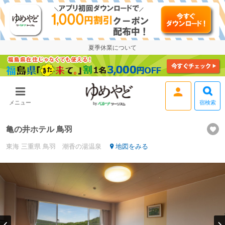
夏季休業について
宿検索
メニュー
ログイン
亀の井ホテル 鳥羽
東海
三重県
鳥羽 潮香の湯温泉
地図をみる