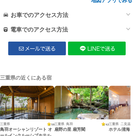
地図アプリでみる
お車でのアクセス方法
電車でのアクセス方法
三重県の近くにある宿
三重県
三重県 鳥羽
三重県 二見温泉
3.8
4.2
鳥羽オーシャンリゾート オ
扇野の里 扇芳閣
ホテル清海
ールインクルーシブホテル